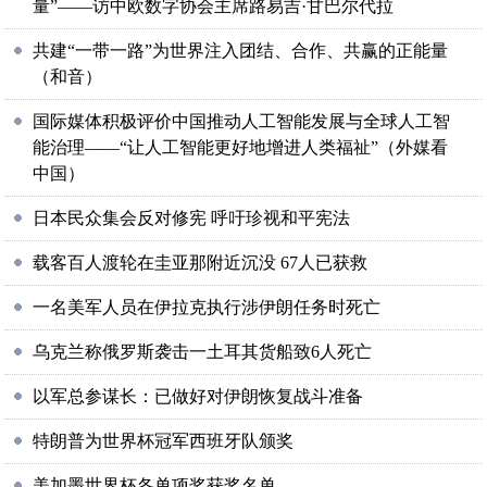
量”——访中欧数字协会主席路易吉·甘巴尔代拉
共建“一带一路”为世界注入团结、合作、共赢的正能量
（和音）
国际媒体积极评价中国推动人工智能发展与全球人工智
能治理——“让人工智能更好地增进人类福祉”（外媒看
中国）
日本民众集会反对修宪 呼吁珍视和平宪法
载客百人渡轮在圭亚那附近沉没 67人已获救
一名美军人员在伊拉克执行涉伊朗任务时死亡
乌克兰称俄罗斯袭击一土耳其货船致6人死亡
以军总参谋长：已做好对伊朗恢复战斗准备
特朗普为世界杯冠军西班牙队颁奖
美加墨世界杯各单项奖获奖名单