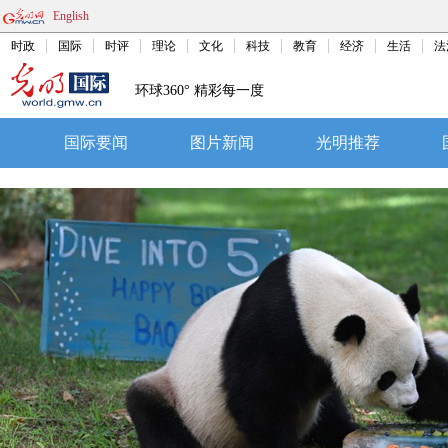
English
时政
国际
时评
理论
文化
科技
教育
经济
生活
法
环球360° 精彩每一度
国际要闻
图片新闻
光明推荐