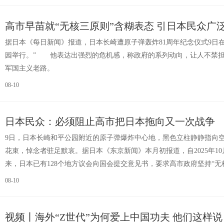
高市早苗就“无核三原则”含糊表态 引日本民众广
据日本《每日新闻》报道，日本长崎遭原子弹轰炸81周年纪念仪式9日
园举行。” 他表达出强烈的危机感，称政府的系列动向，让人不禁
军国主义老路。
08-10
日本民众：必须阻止高市把日本拖向又一次战争
9日，日本长崎和平公园附近的原子弹爆炸中心地，黑色立柱静静指向
花束，悼念者驻足默哀。据日本《东京新闻》本月初报道，自2025年1
来，日本已有128个地方议会向国会提交意见书，要求高市政府坚持“无
08-10
视频丨海外“Z世代”为何爱上中国功夫 他们这样说