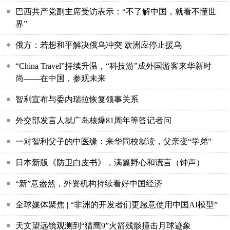
巴西共产党副主席受访表示：“不了解中国，就看不懂世
界”
俄方：若想和平解决俄乌冲突 欧洲应停止援乌
“China Travel”持续升温，“科技游”成外国游客来华新时
尚——在中国，参观未来
智利宣布与委内瑞拉恢复领事关系
外交部发言人就广岛核爆81周年等答记者问
一对智利父子的中医缘：来华同校就读，父亲变“学弟”
日本新版《防卫白皮书》，满篇野心和谎言（钟声）
“新”意盎然，外资机构持续看好中国经济
全球媒体聚焦 | “非洲的开发者们更愿意使用中国AI模型”
天文望远镜观测到“猎鹰9”火箭残骸撞击月球迹象