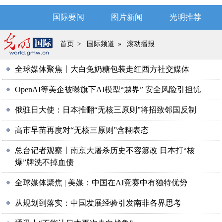
国际要闻
图片新闻
光明推荐
首页
>
国际频道
»
滚动播报
全球媒体聚焦丨大白兔奶糖包装走红西方社交媒体
OpenAI等美企被曝旗下AI模型“越界” 安全风险引担忧
俄驻日大使：日本推翻“无核三原则”将招致邻国反制
高市早苗再度对“无核三原则”含糊表态
总台记者观察丨南京大屠杀历史不容篡改 日本打“核
爆”牌洗不掉血债
全球媒体聚焦 | 美媒：中国在AI竞赛中有独特优势
从规划到落实：中国发展经验引发南非各界思考