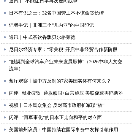
通讯丨“不能让日本再次走向战争”
日本有识之士：32名中国劳工本不该命丧长崎
记者手记｜非洲三个“几内亚”的中国印记
通讯｜中式茶饮香飘贝尔格莱德
尼日尔经济专家：“零关税”开启中非经贸合作新阶段
“触摸到全球汽车产业未来发展脉搏”（2026中非人文交
流年）
蓝厅观察丨被中方反制的7家美国实体有何来头？
闪评 | 就业疲软+通胀顽固+白宫施压 美联储或再陷两难
视频丨日本民众集会 反对高市政府扩军谋“核”
闪评 | “再军事化”的日本正走向和平的对立面
美国前州议员：中国持续在国际事务中发挥引领作用