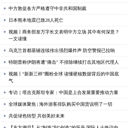
中方敦促各方严格遵守中非共和国制裁
日本熊本地震已致28人死亡
视频丨商务部发万字长文表明中方立场 其中有何深意？
一文读懂
乌克兰首都基辅连续传出强烈爆炸声 防空警报已拉响
特朗普称伊朗将遭"痛击" 不排除继续打击其地区代理人
视频丨“新新三样”圈粉全球 读懂硬核数据背后的中国底
气
专访｜塔吉克斯坦专家：中国是上合发展重要推动力量
全球媒体聚焦 | 海外游客排队购买中国货说明了一切
共促绿色转型 共创美好未来
【东方潮启】从“制造”到“创造”的跃升 国际人士热议中