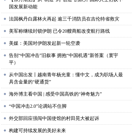
国发展新动能
法国枫丹白露林火再起 逾三千消防员在吉伦特省救灾
美军称继续封锁伊朗 已令20艘商船改变航行路线
美媒：美国对伊朗发起新一轮空袭
告别“中国冲击”旧叙事 拥抱“中国机遇”新答案（寰宇
平）
从中国出发丨越南青年杨光童：懂中文，成为职场人最
具含金量的“硬通货”
海外博主看中国 | 感受中国高铁的“神奇魅力”
“中国冲击2.0”论调站不住脚
外交部回应强闯中国使馆的村田晃大被起诉
构建可持续发展的美好未来