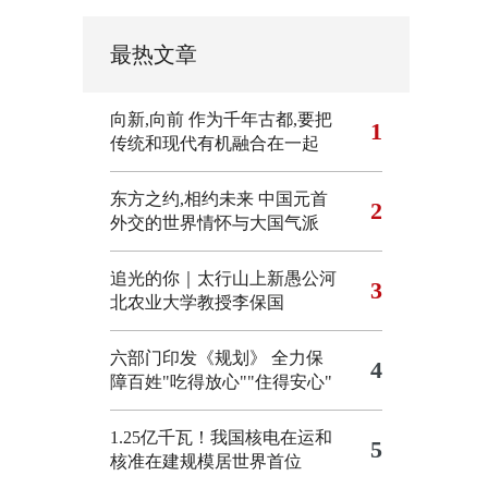
最热文章
向新,向前
作为千年古都,要把
1
传统和现代有机融合在一起
东方之约,相约未来 中国元首
2
外交的世界情怀与大国气派
追光的你｜太行山上新愚公河
3
北农业大学教授李保国
六部门印发《规划》 全力保
4
障百姓"吃得放心""住得安心"
1.25亿千瓦！我国核电在运和
5
核准在建规模居世界首位