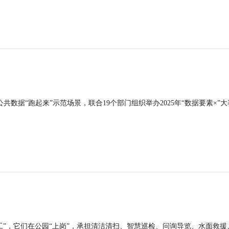
公共数据“跑起来”示范场景，联合19个部门组织举办2025年“数据要素×”大
工”，它们在公园“上岗”，承担清洁清扫、智慧巡检、问询导览、水面救援