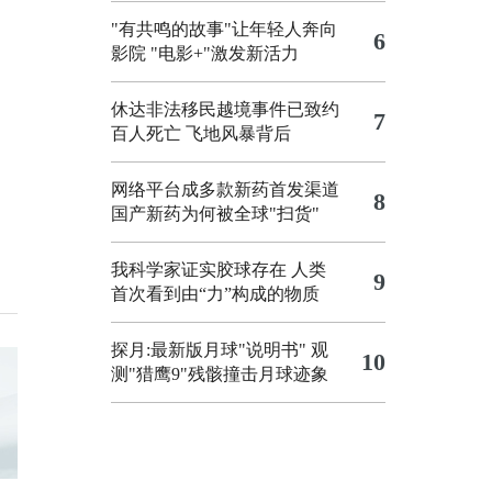
"有共鸣的故事"让年轻人奔向
6
影院
"电影+"激发新活力
休达非法移民越境事件已致约
7
百人死亡
飞地风暴背后
网络平台成多款新药首发渠道
8
国产新药为何被全球"扫货"
我科学家证实胶球存在 人类
9
首次看到由“力”构成的物质
探月:最新版月球"说明书"
观
10
测"猎鹰9"残骸撞击月球迹象