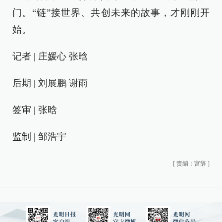
门。“链”接世界、共创未来的故事，才刚刚开
始。
记者 | 庄媛心 张晗
后期 | 刘展鹏 谢雨
签审 | 张晗
监制 | 邹浩宇
[
责编：宫辞
]