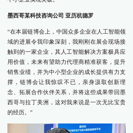
墨西哥某科技咨询公司 亚历杭德罗
“在本届链博会上，中国众多企业在人工智能领
域的进展令我印象深刻，我刚刚在展会现场接
触到的一家企业，其人工智能解决方案极具应
用价值，未来有望助力代理商精准获客，提升
销售业绩，并为中小型企业的成长提供有力支
撑，链博会让我惊叹不已，亲身汲取创新理
念、拓展合作伙伴关系，并将这些成果带回墨
西哥与拉丁美洲，这对我来说是一次无比宝贵
的经历。”