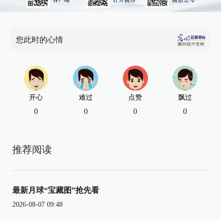
您此时的心情
开心
难过
点赞
飘过
0
0
0
0
推荐阅读
最新月球“宝藏图”抢先看
2026-08-07 09:48