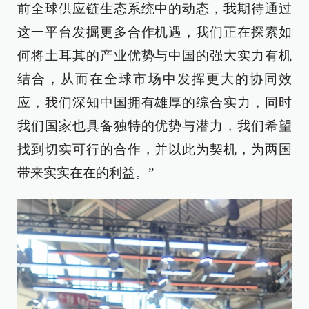
前全球供应链生态系统中的动态，我期待通过
这一平台发掘更多合作机遇，我们正在探索如
何将土耳其的产业优势与中国的强大实力有机
结合，从而在全球市场中发挥更大的协同效
应，我们深知中国拥有雄厚的综合实力，同时
我们国家也具备独特的优势与潜力，我们希望
找到切实可行的合作，并以此为契机，为两国
带来实实在在的利益。”