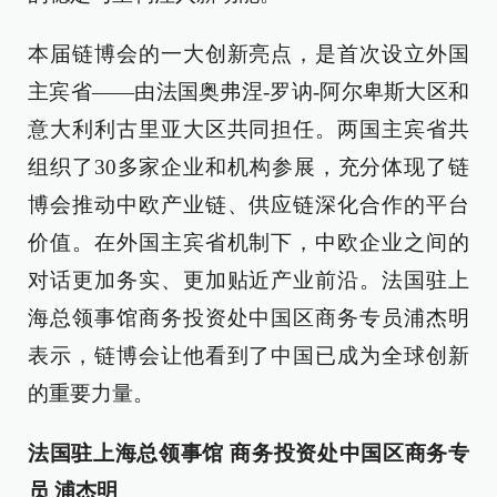
本届链博会的一大创新亮点，是首次设立外国
主宾省——由法国奥弗涅-罗讷-阿尔卑斯大区和
意大利利古里亚大区共同担任。两国主宾省共
组织了30多家企业和机构参展，充分体现了链
博会推动中欧产业链、供应链深化合作的平台
价值。在外国主宾省机制下，中欧企业之间的
对话更加务实、更加贴近产业前沿。法国驻上
海总领事馆商务投资处中国区商务专员浦杰明
表示，链博会让他看到了中国已成为全球创新
的重要力量。
法国驻上海总领事馆 商务投资处中国区商务专
员 浦杰明