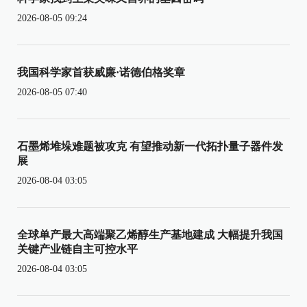
2026-08-05 09:24
我国科学家首获威廉·诺德伯格奖章
2026-08-05 07:40
石墨烯堆垛难题被攻克 有望推动新一代拓扑量子器件发
展
2026-08-04 03:05
全球单产最大高端聚乙烯醇生产基地建成 大幅提升我国
关键产业链自主可控水平
2026-08-04 03:05