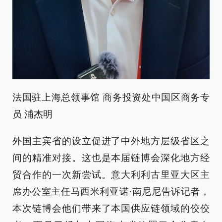
法国驻上海总领事馆 商务投资处中国区商务专
员 浦杰明
外国主宾省的设立促进了中外地方层级省区之
间的精准对接。这也是本届链博会深化地方经
贸合作的一次新尝试。意大利利古里亚大区主
席办公室主任马西米利亚诺·南尼尼告诉记者，
本次链博会他们带来了本国供应链领域的佼佼