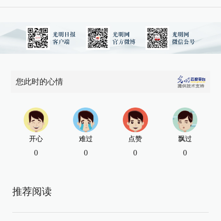
您此时的心情
开心
难过
点赞
飘过
0
0
0
0
推荐阅读