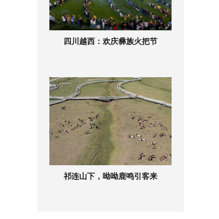
四川越西：欢庆彝族火把节
祁连山下，呦呦鹿鸣引客来