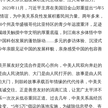
23年11月，习近平主席在美国旧金山郑重提出“5年5
民情谊，为中美关系良性发展积蓄民间力量。两年多来，
50个州及华盛顿哥伦比亚特区的青少年远渡重洋，足迹
长城雄关触摸中华文明的厚重底蕴，到江南水乡体悟中华
中国科创发展的蓬勃脉动……多元的参访体验、沉浸式
少年亲眼见证中国的发展样貌，亲身感受中国的包容善
开展友好交流合作是民心所向，中美人民双向奔赴的
是由人民浇筑的、大门是由人民打开的、故事是由人民
年的大门，到鼓岭故事承载百年情缘的代代传承，中美关
真诚交往。正是善意友好的涓滴汇流，让宽广太平洋不
系一次次从低谷重回正道。过去几年，中美关系虽经历
变。“5年5万”倡议的落地实施，为破除信息壁垒、夯