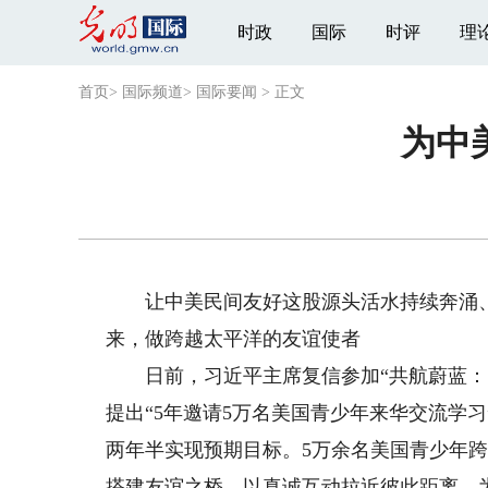
时政
国际
时评
理
首页
>
国际频道
>
国际要闻
>
正文
为中
让中美民间友好这股源头活水持续奔涌、
来，做跨越太平洋的友谊使者
日前，习近平主席复信参加“共航蔚蓝：中美
提出“5年邀请5万名美国青少年来华交流学
两年半实现预期目标。5万余名美国青少年
搭建友谊之桥，以真诚互动拉近彼此距离，