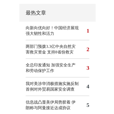
最热文章
向新向优向好！中国经济展现
1
强大韧性和活力
两部门预拨3.3亿中央自然灾
2
害救灾资金 支持8省份救灾
全总印发通知 加强安全生产
3
和劳动保护工作
我对美涉华消极措施实施反制
4
首例对外贸易国家安全调查
信息战凸显美伊局势胶着
伊
5
朗称与阿曼接近达成协议