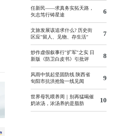
任新民——求真务实拓天路，
6
矢志笃行铸星途
文旅发展该追求什么?
历史街
7
区应"留人、见物、存生活"
炒作虚假叙事行"扩军"之实
日
8
新版《防卫白皮书》引批评
风雨中筑起坚固防线 陕西省
9
旬阳市抗洪抢险一线见闻
世界母乳喂养周｜别再猛喝催
10
奶浓汤，浓汤养的是脂肪