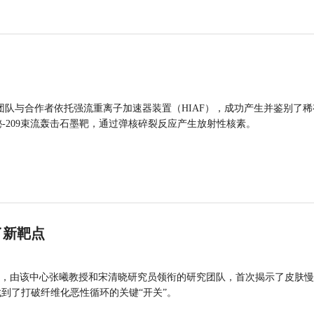
团队与合作者依托强流重离子加速器装置（HIAF），成功产生并鉴别了稀
的铋-209束流轰击石墨靶，通过弹核碎裂反应产生放射性核素。
了新靶点
，由该中心张曦教授和宋清晓研究员领衔的研究团队，首次揭示了皮肤慢
找到了打破纤维化恶性循环的关键“开关”。