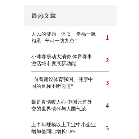
最热文章
人民的健康、体质、幸福一脉
1
相承
“宁可十防九空”
小球赛撬动大消费 体育赛事
2
激活城市发展新动能
“向着建设体育强国、健康中
3
国的目标不断迈进”
最是真情暖人心 中国元首外
4
交的世界情怀与大国气派
上半年规模以上工业中小企业
5
增加值同比增长5.8%