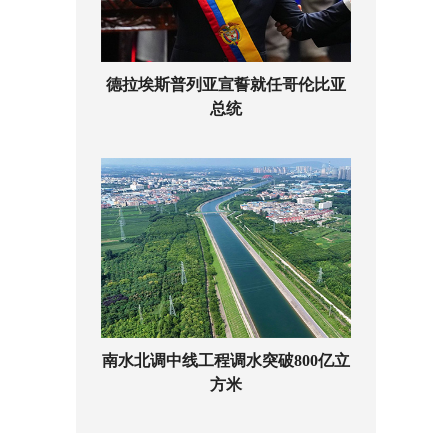
德拉埃斯普列亚宣誓就任哥伦比亚
总统
南水北调中线工程调水突破800亿立
方米