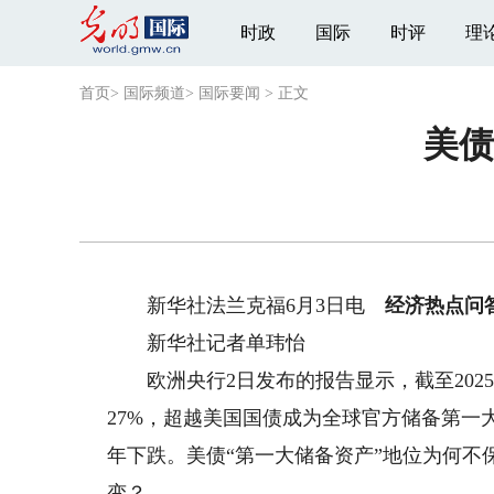
时政
国际
时评
理
首页
>
国际频道
>
国际要闻
>
正文
美债
新华社法兰克福6月3日电
经济热点问
新华社记者单玮怡
欧洲央行2日发布的报告显示，截至202
27%，超越美国国债成为全球官方储备第一大
年下跌。美债“第一大储备资产”地位为何
变？