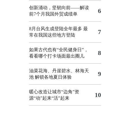
创新涌动，坚韧向前——解读
6
前7个月我国外贸成绩单
8月台风生成登陆全年最多 最
7
常在我国这些地方登陆
如果古代也有“全民健身日”，
8
看看哪个打卡场面最出圈儿
油菜花海、丹崖碧水、林海天
9
池 解锁各地夏日体验
暖心改造让城市“边角”资
10
源“动”起来“活”起来