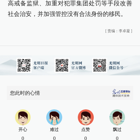
高戒备监狱、加重对犯罪集团处罚等手段改善
社会治安，并加强管控没有合法身份的移民。
[
责编：李卓凝
]
您此时的心情
开心
难过
点赞
飘过
0
0
0
0