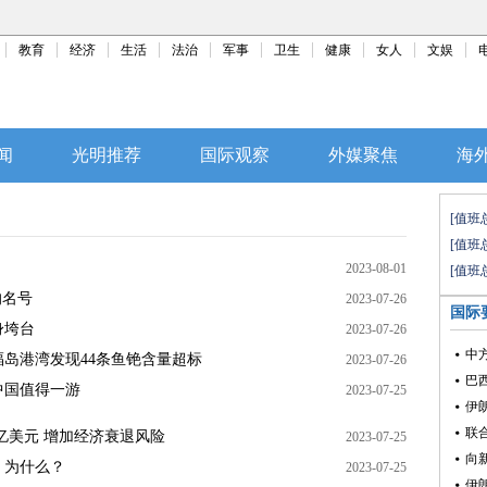
教育
经济
生活
法治
军事
卫生
健康
女人
文娱
闻
光明推荐
国际观察
外媒聚焦
海
[值班
[值班
2023-08-01
[值班
的名号
2023-07-26
国际
身垮台
2023-07-26
中
岛港湾发现44条鱼铯含量超标
2023-07-26
中国值得一游
2023-07-25
伊
联
亿美元 增加经济衰退风险
2023-07-25
向
，为什么？
2023-07-25
伊