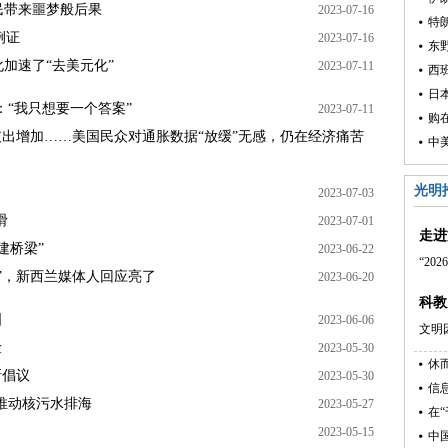
民带来噩梦般后果
2023-07-16
特
例证
2023-07-16
东
加速了“去美元化”
2023-07-11
西
：“我只想要一个答案”
2023-07-11
购
支出增加……美国民众对通胀数据“放缓”无感，仍在经济痛苦
中
光明
2023-07-03
滑
2023-07-01
走进
建桥梁”
2023-06-22
“2
”，新西兰媒体人回应亮了
2023-06-20
科教
国
2023-06-06
文明
险
2023-05-30
新倡议
2023-05-30
信
推动核污水排海
2023-05-27
在
2023-05-15
中