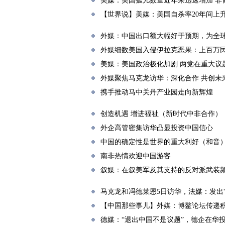
美媒：美国孤儿数量近年来迅速增加 非
【世界说】美媒：美国自杀率20年间上升
外媒：中国出口额大幅好于预期，为全
外媒细数美国入侵伊拉克恶果：上百万民
美媒：美国政治极化加剧 两党在重大议
外媒聚焦马克龙访华：深化合作 共创未
携手推动马中关丹产业园走向新辉煌
创造机遇 增进福祉（新时代中非合作）
外企高管密集访华凸显投资中国信心
中国的确定性是世界的重大利好（和音
南非热情欢迎中国游客
叙媒：在叙美军及其支持的反对派武装
马克龙和冯德莱恩5日访华，法媒：发出
【中国那些事儿】外媒：博鳌论坛传递
德媒：“退出中国不是议题”，德企在华