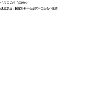
什么美国关税“官司缠身”
莫桑比克总统：国家外科中心是莫中卫生合作重要标志