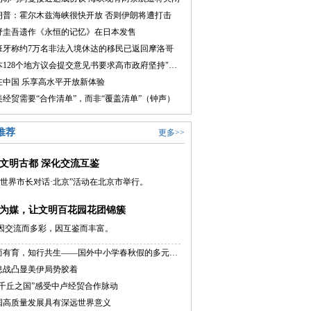
朗普：霍尔木兹海峡很快开放 否则伊朗将遭打击
野圭吾遗作《永恒的记忆》在日本发售
班牙称约7万名非法入境休达的移民已返回摩洛哥
日本128个地方议会提交意见书要求高市政府坚持"无核三原则"
在中国 乐享高水平开放新体验
美经贸需要“合作清单”，而非“覆盖清单”（钟声）
推荐
更多>>
文明古都 深化交流互鉴
026世界市长对话·北京”活动在北京市举行。
为媒，让文明百花园花团锦簇
因交流而多彩，因互鉴而丰富。
休而有育，知行共生——国外中小学春秋假的多元路径
息战凸显美伊局势胶着
“千丘之国”感受中卢经贸合作脉动
国高质量发展具有深远世界意义