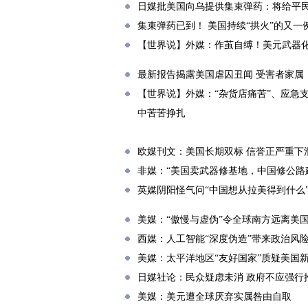
日媒批美国向乌提供集束弹药：将给平
集束弹药已到！ 美国持续“拱火”的又一
【世界说】外媒：作茧自缚！美元武器化
最新报告揭露美国虐囚丑闻 受害者家属
【世界说】外媒：“杂货店痛苦”、应急
中苦苦挣扎
欧媒刊文：美国长期双标 信誉正严重下
非媒：“美国卖武器修基地，中国修公路
英媒阴阳怪气问“中国想从拉美得到什么
美媒：“傲慢与虚伪”令全球南方远离美
西媒：人工智能“深度伪造”带来政治风
美媒：太平洋地区“友好国家”质疑美国
日媒社论：民众疑虑未消 政府不应强行
美媒：美元遭全球厌弃实属咎由自取