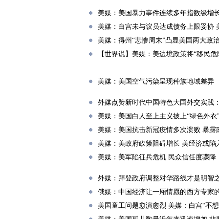
美媒：美国暴力事件连续多年指数级增长
美媒：白宫未与议员达成债务上限妥协 
美媒：得州“悲惨周末”凸显美国两大政
【世界说】美媒：美边境政策将“移民危险
美媒：美国空气污染呈现种族地域差异
外媒点赞新时代中国特色大国外交实践
美媒：美国白人至上主义披上“绿色外衣
美媒：美国抗击新冠疫情多次溃败 暴露
美媒：美政府政策阻碍增长 美经济或陷
美媒：美军陷征兵危机 民众信任度骤降
外媒：拜登政府调整对华路线才是明智
俄媒：中国经济让一厢情愿的西方专家
美国童工问题愈演愈烈 美媒：白宫“不想