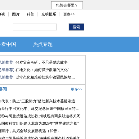
您想去哪里？
电视
图片
科普
光明报系
更多>>
外看中国
热点专题
总编推荐]
44岁父亲考研，不只是励志故事
总编推荐]
在地文化：如何保护散落的文化“ ...
总编推荐]
以常态化精准帮扶筑牢边疆民族地 ...
要闻
更多>>
方代表：防止“三股势力”借助新兴技术蔓延渗透
巴西举行中巴文化年、建交纪念日暨中国移民日特别会议
朗称与阿曼接近达成协议 海峡现有两条航道将关闭
合国教科文组织确认北京为2029年“世界建筑之都”
新而行，共拓全球发展新机遇（和音）
朗称与阿曼接近达成协议 海峡现有两条航道将关闭