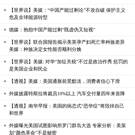
【世界说】美媒：“中国产能过剩论”不攻自破 保护主义
危及全球能源转型
德媒：抱怨中国产能过剩“既虚伪又短视”
【世界说】联合国报告揭示美英孕产妇死亡率种族差异
美媒：种族决定女性能否顺利分娩
【世界说】美媒: 对华“加征关税”不过是政治作秀 惩罚的
是美国企业和民众
【透视】美媒：美国通胀前景黯淡，消费者信心下滑
外媒披露特斯拉将裁员10%以上 汽车交付量四年来首降
【透视】南华早报：美国的病态式“恐华症”将毁掉自己
和世界
外媒曝光美国试图影响所罗门群岛大选 专家分析：美策
划“颜色革命”不是秘密