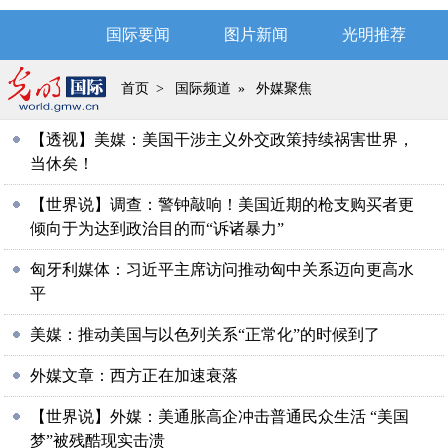
国际要闻
图片新闻
光明推荐
首页
>
国际频道
»
外媒聚焦
【透视】美媒：美国干涉主义外交政策持续祸害世界，
当休矣！
【世界说】调查：警钟敲响！美国近期的枪支购买者更
倾向于为达到政治目的而“诉诸暴力”
匈牙利媒体：习近平主席访问推动匈中关系迈向更高水
平
美媒：推动美国与以色列关系“正常化”的时候到了
外媒文章：西方正在加速衰落
【世界说】外媒：美通胀高企冲击普通民众生活 “美国
梦”被残酷现实击溃