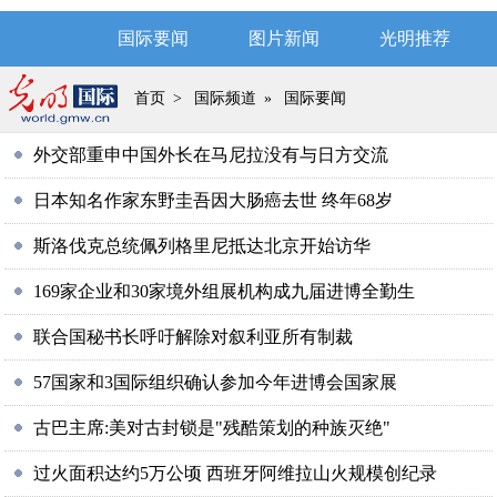
国际要闻
图片新闻
光明推荐
首页
>
国际频道
»
国际要闻
外交部重申中国外长在马尼拉没有与日方交流
日本知名作家东野圭吾因大肠癌去世 终年68岁
斯洛伐克总统佩列格里尼抵达北京开始访华
169家企业和30家境外组展机构成九届进博全勤生
联合国秘书长呼吁解除对叙利亚所有制裁
57国家和3国际组织确认参加今年进博会国家展
古巴主席:美对古封锁是"残酷策划的种族灭绝"
过火面积达约5万公顷 西班牙阿维拉山火规模创纪录