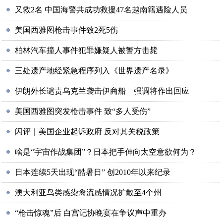
又救2名 中国海警共成功救援47名越南籍遇险人员
美国西雅图枪击事件致2死5伤
柏林汽车撞人事件犯罪嫌疑人被警方击毙
三处遗产地经紧急程序列入《世界遗产名录》
伊朗外长谴责乌克兰袭击伊商船 强调将作出回应
美国西雅图突发枪击事件 致“多人受伤”
闪评｜美国企业起诉政府 反对其关税政策
啥是“宇宙作战集团”？日本把手伸向太空意欲何为？
日本连续5天出现“酷暑日” 创2010年以来纪录
澳大利亚鸟类感染禽流感情况扩散至4个州
“枪击惊魂”后 白宫记协晚宴在争议声中重办