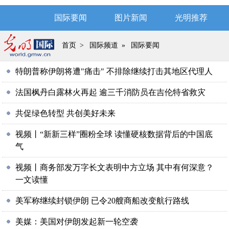
国际要闻
图片新闻
光明推荐
首页
>
国际频道
»
国际要闻
特朗普称伊朗将遭"痛击" 不排除继续打击其地区代理人
法国枫丹白露林火再起 逾三千消防员在吉伦特省救灾
共促绿色转型 共创美好未来
视频丨“新新三样”圈粉全球 读懂硬核数据背后的中国底
气
视频丨商务部发万字长文表明中方立场 其中有何深意？
一文读懂
美军称继续封锁伊朗 已令20艘商船改变航行路线
美媒：美国对伊朗发起新一轮空袭