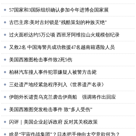
57国家和3国际组织确认参加今年进博会国家展
古巴主席:美对古封锁是"残酷策划的种族灭绝"
过火面积达约5万公顷 西班牙阿维拉山火规模创纪录
又救2名 中国海警共成功救援47名越南籍遇险人员
美国西雅图枪击事件致2死5伤
柏林汽车撞人事件犯罪嫌疑人被警方击毙
三处遗产地经紧急程序列入《世界遗产名录》
伊朗外长谴责乌克兰袭击伊商船 强调将作出回应
美国西雅图突发枪击事件 致“多人受伤”
闪评｜美国企业起诉政府 反对其关税政策
啥是“宇宙作战集团”？日本把手伸向太空意欲何为？