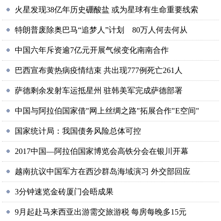
火星发现38亿年历史硼酸盐 或为星球有生命重要线索
特朗普废除奥巴马“追梦人”计划 80万人何去何从
中国六年斥资逾7亿元开展气候变化南南合作
巴西宣布黄热病疫情结束 共出现777例死亡261人
萨德剩余发射车运抵星州 驻韩美军完成萨德部署
中国与阿拉伯国家借"网上丝绸之路"拓展合作"E空间"
国家统计局：我国债务风险总体可控
2017中国—阿拉伯国家博览会高铁分会在银川开幕
越南抗议中国军方在西沙群岛海域演习 外交部回应
3分钟速览金砖厦门会晤成果
9月起赴马来西亚出游需交旅游税 每房每晚多15元