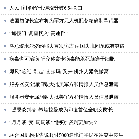
人民币中间价七连涨升破6.54关口
法国防部长宣布将为军方无人机配备精确制导武器
“通俄门”调查切入“高速挡”
乌总统米尔济约耶夫首次访吉 两国边境问题或有突破
病毒也可治病 研究称寨卡病毒能杀死脑癌干细胞
飓风“哈维”刚走“艾尔玛”又来 佛州人紧急撤离
服务器安全漏洞致大批美军方和情报人员信息泄露
服务器安全漏洞致大批美军方和情报人员信息泄露
"强硬谈判者"希塔拉曼成为印度首位全职女防长
“月月谈”变“周周谈” “脱欧”谈判要加快？
联合国机构报告说超过5000名也门平民在冲突中丧生