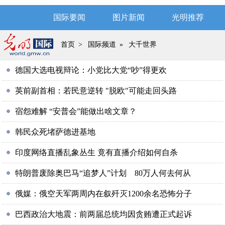
国际要闻
图片新闻
光明推荐
首页
>
国际频道
»
大千世界
德国大选电视辩论：小党比大党“吵”得更欢
英前副首相：若民意逆转 "脱欧"可能走回头路
宿怨难解 “安普会”能做出啥文章？
韩民众死堵萨德进基地
印度网络直播乱象丛生 竟有直播介绍如何自杀
特朗普废除奥巴马“追梦人”计划 80万人何去何从
俄媒：俄空天军两周内在叙歼灭1200余名恐怖分子
巴西政治大地震：前两届总统均因贪贿遭正式起诉