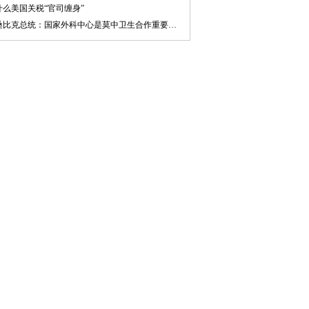
什么美国关税“官司缠身”
莫桑比克总统：国家外科中心是莫中卫生合作重要标志