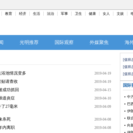
教育
经济
生活
法治
军事
卫生
健康
女人
文娱
闻
光明推荐
国际观察
外媒聚焦
海
[值班
[值班
去浴池情况变多
2019-04-19
[值班
普贴请查收
2019-04-19
国际
被成功抓回
2019-04-15
中
肠道炎症
2019-04-10
了27毫米
2019-04-09
伊
联
象杀死
2019-04-08
向
年内离职
2019-04-08
伊