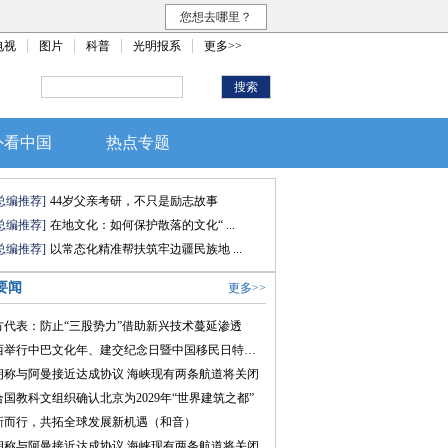
您想去哪里？
电视
图片
科普
光明报系
更多>>
外看中国
热点专题
总编推荐]
44岁父亲考研，不只是励志故事
总编推荐]
在地文化：如何保护散落的文化“ ...
总编推荐]
以常态化精准帮扶筑牢边疆民族地 ...
要闻
更多>>
方代表：防止“三股势力”借助新兴技术蔓延渗透
巴西举行中巴文化年、建交纪念日暨中国移民日特别会议
朗称与阿曼接近达成协议 海峡现有两条航道将关闭
合国教科文组织确认北京为2029年“世界建筑之都”
新而行，共拓全球发展新机遇（和音）
朗称与阿曼接近达成协议 海峡现有两条航道将关闭