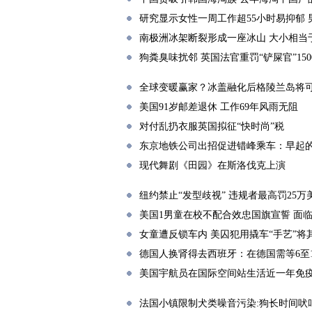
研究显示女性一周工作超55小时易抑郁 
南极洲冰架断裂形成一座冰山 大小相当
狗粪臭味扰邻 英国法官重罚“铲屎官”150
全球变暖赢家？冰盖融化后格陵兰岛将
美国91岁邮差退休 工作69年风雨无阻
对付乱扔衣服英国拟征“快时尚”税
东京地铁公司出招促进错峰乘车：早起
现代舞剧《田园》在斯洛伐克上演
纽约禁止“发型歧视” 违规者最高罚25万
美国1男童在校不配合效忠国旗宣誓 面
女童遭反锁车内 美囚犯用撬车“手艺”将
德国人换肾得去西班牙：在德国需等6至1
美国宇航员在国际空间站生活近一年免
法国小镇限制犬类噪音污染:狗长时间吠