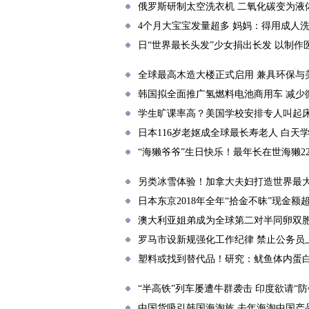
俄罗斯研制太空洗衣机 二氧化碳变为液
4个月大宝宝发量超多 妈妈：得用成人
日“世界最长头发”少女捐出长发 以制作
全球最高木造大楼正式启用 兼具环保与
韩国拟全面推广氢燃料电池商用车 减少
学生旷课率高？美国学校安排专人叫起床
日本116岁老妪成全球最长寿老人 白天
“海獭爷爷”生日快乐！最年长在世海獭2
另类冰雪体验！加拿大夫妇打造世界最
日本东京2018年全年“拾金不昧”现金额
澳大利亚姐弟成为全球第二对半同卵双
罗马市设新规强化工作纪律 禁止公务员
塑料或找到替代品！研究：鱿鱼体内蛋
“半高铁”列车屡遭牛群袭击 印度欲请“防
中国货吸引韩国海淘族 去年海淘中国产