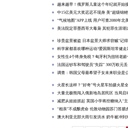
越来越早！俄罗斯儿童这个年纪就开始
中15亿美元大奖迟迟不现身 美“超级锦鲤
“气候地图”APP上线 用户可查2080年
美法院定罪墨西哥大毒枭 其犯罪生涯堪
珍贵盆景被盗 日本盆景大师求窃贼“记得
科学家都喜欢哪种运动?爱因斯坦常健走
女性生4个终身免税？匈牙利为扭转老龄
法国运钞车和驾驶员“失踪” 300万欧元
调查：韩国父母最希望子女未来职业是
火星长这样？“好奇”号火星车拍摄火星全
大量北极熊闯入俄新地岛居民区 当局启
减肥从娃娃抓起 英国小学将控糖纳入“主
“相亲”不成酿虎命 伦敦动物园苏门答腊
澳大利亚北部大雨引发洪水 奶牛被冲到