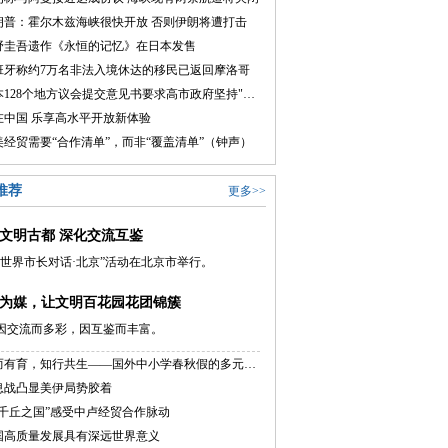
朗普：霍尔木兹海峡很快开放 否则伊朗将遭打击
野圭吾遗作《永恒的记忆》在日本发售
班牙称约7万名非法入境休达的移民已返回摩洛哥
日本128个地方议会提交意见书要求高市政府坚持"无核三原则"
在中国 乐享高水平开放新体验
美经贸需要“合作清单”，而非“覆盖清单”（钟声）
推荐
更多>>
文明古都 深化交流互鉴
026世界市长对话·北京”活动在北京市举行。
为媒，让文明百花园花团锦簇
因交流而多彩，因互鉴而丰富。
休而有育，知行共生——国外中小学春秋假的多元路径
息战凸显美伊局势胶着
“千丘之国”感受中卢经贸合作脉动
国高质量发展具有深远世界意义