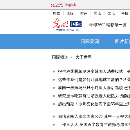
English
时政
国际
时评
理论
文化
科技
环球360° 精彩每一度
国际要闻
图片新
国际频道
»
大千世界
报告称雾霾频发改变韩国人消费模式：
这些年我们是如何计算地球年龄的？科
泰国一养殖场36只小鳄鱼大雨后逃脱 已
研究显示吃蒜有助增强老人记忆力 预防
超出预期！冰川变化使海平面55年里上升
偷猎者闯入南非国家公园 其中一人被大
工作量太大 英国近半数青年教师考虑10