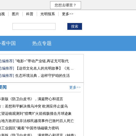
您想去哪里？
电视
图片
科普
光明报系
更多>>
外看中国
热点专题
总编推荐]
"电影+"带动产业链,再证无可取代
总编推荐]
【这些文化名人的光明故事】《光 ...
总编推荐]
生态环境法典，这样守护咱的生活
要闻
更多>>
本新版《防卫白皮书》，满篇野心和谎言
方：若想和平解决俄乌冲突 欧洲应停止援乌
文望远镜观测到“猎鹰9”火箭残骸撞击月球迹象
达地方政府说非法移民越境事件已致约百人死亡
州工业园区“藏着”中国市场磁吸力密码
本新版《防卫白皮书》，满篇野心和谎言（钟声）