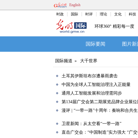
English
时政
国际
时评
理论
文化
科技
环球360° 精彩每一度
国际要闻
图片新
国际频道
»
大千世界
土耳其伊斯坦布尔遭暴雨袭击
中国为全球人工智能治理注入正能量
通用人工智能发展和治理需同步
第134届广交会第二期展览品牌企业展位
漫评 | “一带一路”十周年：奏响和合共
卫星新闻：从太空看“一带一路”
直击广交会：“中国制造”实力强大 “广