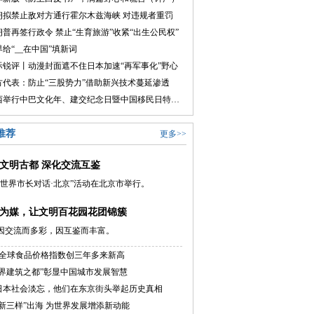
朗拟禁止敌对方通行霍尔木兹海峡 对违规者重罚
朗普再签行政令 禁止“生育旅游”收紧“出生公民权”
给“__在中国”填新词
际锐评丨动漫封面遮不住日本加速“再军事化”野心
方代表：防止“三股势力”借助新兴技术蔓延渗透
巴西举行中巴文化年、建交纪念日暨中国移民日特别会议
推荐
更多>>
文明古都 深化交流互鉴
026世界市长对话·北京”活动在北京市举行。
为媒，让文明百花园花团锦簇
因交流而多彩，因互鉴而丰富。
月全球食品价格指数创三年多来新高
世界建筑之都”彰显中国城市发展智慧
日本社会淡忘，他们在东京街头举起历史真相
新新三样”出海 为世界发展增添新动能