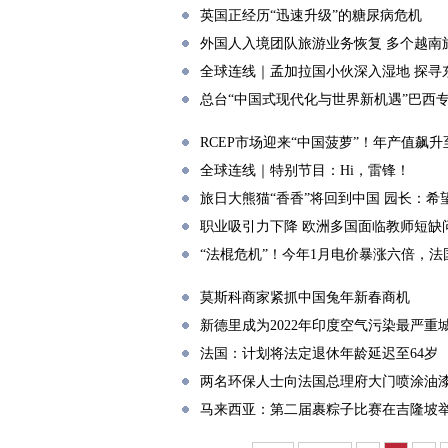
英国正经历“迅速升级”的糖尿病危机
外国人入境团队旅游业务恢复 多个越南
全球连线｜孟加拉国小伙深入湿地 探寻
总台“中国式现代化与世界新机遇”巴西
RCEP市场迎来“中国菠萝”！年产值飙升
全球连线｜特别节目：Hi，雷锋！
旅日大熊猫“香香”将回到中国 园长：希
职业吸引力下降 欧洲多国面临教师短缺
“法棍危机”！今年1月电价暴涨六倍，
莫斯科商家紧抓中国兔年新春商机
新德里成为2022年印度空气污染最严重
法国：计划将法定退休年龄延迟至64岁
两名环保人士向法国总理府大门喷涂油
马来西亚：第二届裹粽子比赛在吉隆坡