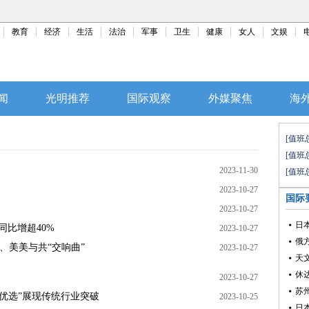
教育
经济
生活
法治
军事
卫生
健康
女人
文娱
闻
光明推荐
国际观察
外媒聚焦
海
[值班
[值班
2023-11-30
[值班
2023-10-27
国际
2023-10-27
日
同比增超40%
2023-10-27
俄
生、美美与共“交响曲”
2023-10-27
天
休
2023-10-27
苏
交优选”展现传统行业突破
2023-10-25
日