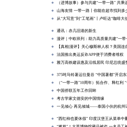
（进博故事）参与共建“一带一路” 共乘
山海友情 一带一路丨你能在超市找到多
从“大写意”到“工笔画”丨卢旺达“咖啡大
通讯：赤几旧港的新生
漫评｜中欧班列：助力高质量共建“一带
【真相|漫评】关心穆斯林人权？美国连
法国推出奥运反诈APP便于消费者维权
雅万高铁建设惠及沿线居民 印尼总统盛
375吨马铃薯运往曼谷 “中国薯都”开
（“一带一路”10周年）拓合作、释红利 
中国侨联五年工作回眸
考古学家文德安的中国情缘
一见倾心 再见倾城——泰国小伙的杭州
“西红柿也要休假” 印度汉堡王从菜单
“尴尬”！大英博物馆藏品被盗 一名员工