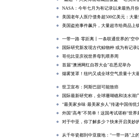
NASA：今年七月为有记录以来最热月份
美国老年人医疗债务超500亿美元：大
美国盗抢事件飙升，大量超市给商品上锁
一带一路·零距离丨一条联通世界的“空中
国际研究新发现古代鲸物种 或为有记录
哥伦比亚庆祝世界母乳喂养周
首届“澳洲网红自荐大会”在悉尼举办
烟雾笼罩！纽约又成全球空气质量十大
世卫宣布：阿斯巴甜可能致癌
国际最新研究称，全球珊瑚礁和淡水湖
“最美家乡味·最美家乡人”传递中国传统
外国“高考”不简单！这国考试堪称“世界
对于中亚，你了解多少？快来开启美妙
从千年瓷都到中亚腹地：“一带一路”上