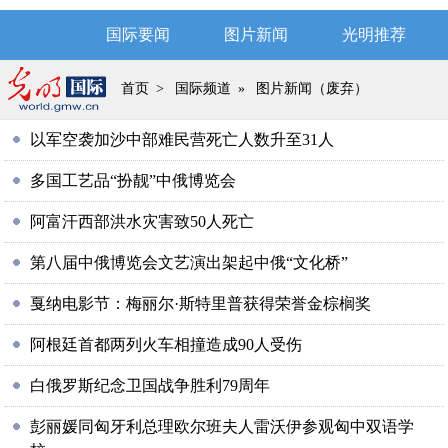
国际要闻
图片新闻
光明推荐
首页
>
国际频道
»
图片新闻（废弃）
以军空袭加沙中部难民营死亡人数升至31人
多国工艺品“扮靓”中俄博览会
阿富汗西部洪水灾害致50人死亡
第八届中俄博览会文艺演出架起中俄“文化桥”
戛纳电影节：梅丽尔·斯特里普获得荣誉金棕榈奖
阿根廷首都两列火车相撞造成90人受伤
白俄罗斯纪念卫国战争胜利79周年
彭丽媛同匈牙利总理欧尔班夫人雷沃伊参观匈中双语学