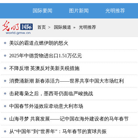
国际要闻
图片新闻
光明推荐
首页
>
国际频道
»
光明推荐
美以的霸道点燃伊朗的怒火
2025年中德货物进出口1.51万亿元
不降反增 英澳反对美新关税措施
消费涌新潮 新春添活力——世界共享中国大市场红利
击毙毒枭之后，墨西哥仍面临严峻挑战
中国春节外溢效应牵动意大利市场
山海寻梦 共襄发展——记中国在海外建设者的马年春节
从“中国年”到“世界年”：马年春节的寰球共振