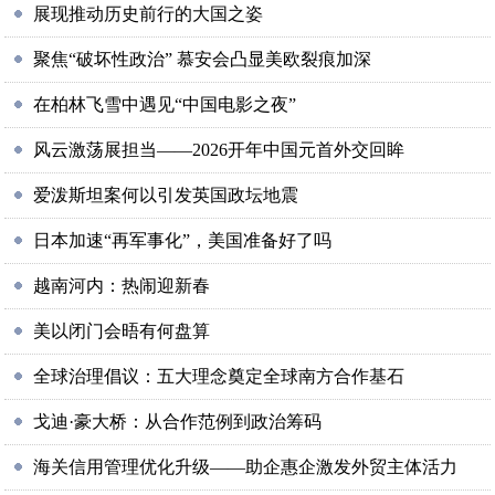
展现推动历史前行的大国之姿
聚焦“破坏性政治” 慕安会凸显美欧裂痕加深
在柏林飞雪中遇见“中国电影之夜”
风云激荡展担当——2026开年中国元首外交回眸
爱泼斯坦案何以引发英国政坛地震
日本加速“再军事化”，美国准备好了吗
越南河内：热闹迎新春
美以闭门会晤有何盘算
全球治理倡议：五大理念奠定全球南方合作基石
戈迪·豪大桥：从合作范例到政治筹码
海关信用管理优化升级——助企惠企激发外贸主体活力