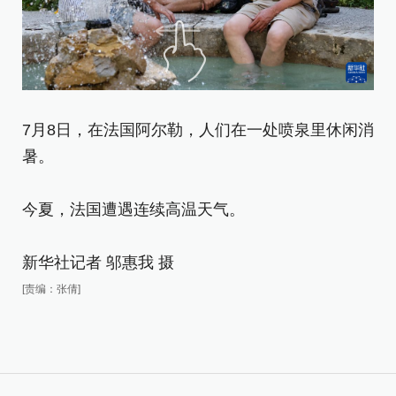
7
7月8日，在法国阿尔勒，人们在一处喷泉里休闲消
风
暑。
今
今夏，法国遭遇连续高温天气。
新
新华社记者 邬惠我 摄
[责
[责编：张倩]