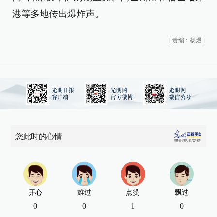
港等多地传出爆炸声。
[
责编：杨煜
]
您此时的心情
开心
难过
点赞
飘过
0
0
1
0