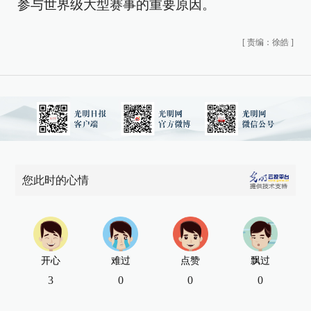
参与世界级大型赛事的重要原因。
[
责编：徐皓
]
您此时的心情
开心
难过
点赞
飘过
3
0
0
0