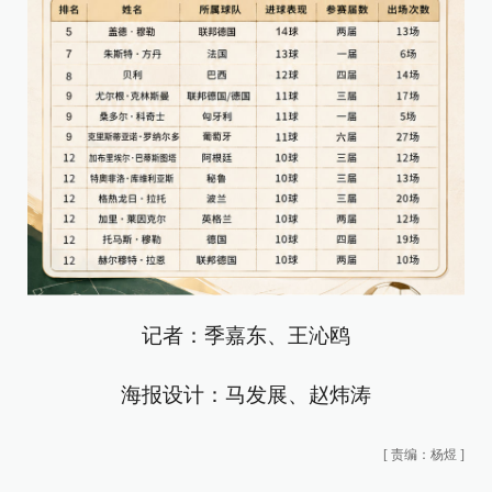
记者：季嘉东、王沁鸥
海报设计：马发展、赵炜涛
[
责编：杨煜
]