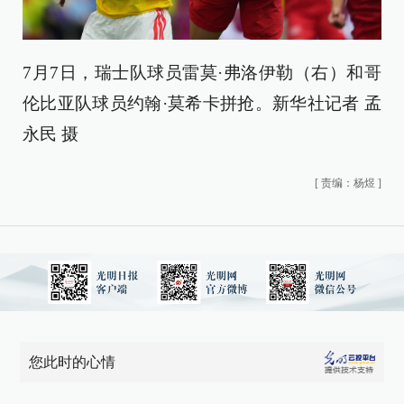
7月7日，瑞士队球员雷莫·弗洛伊勒（右）和哥
伦比亚队球员约翰·莫希卡拼抢。新华社记者 孟
永民 摄
[
责编：杨煜
]
您此时的心情