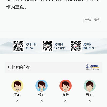
作为重点。
[
责编：徐皓
]
您此时的心情
开心
难过
点赞
飘过
0
0
0
0