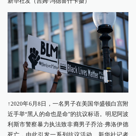
新华社发（吉姆·冯德鲁什卡摄）
↑2020年6月8日，一名男子在美国华盛顿白宫附
近手举“黑人的命也是命”的抗议标语。明尼阿波
利斯市警察暴力执法致非裔男子乔治·弗洛伊德
死亡，由此引发一系列抗议活动。新华社记者