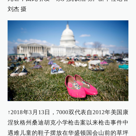
刘杰 摄
↑2018年3月13日，7000双代表自2012年美国康
涅狄格州桑迪胡克小学枪击案以来枪击事件中
遇难儿童的鞋子摆放在华盛顿国会山前的草坪