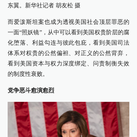
东翼。新华社记者 胡友松 摄
而爱泼斯坦案也成为透视美国社会顶层罪恶的
一面“照妖镜”，从中可以看到美国权贵阶层的腐
化堕落、利益勾连与彼此包庇，看到美国司法
体系对权贵的公然偏袒、对正义的公然背弃，
看到美国资本与权力深度绑定、问责制衡失效
的制度性衰败。
党争恶斗愈演愈烈