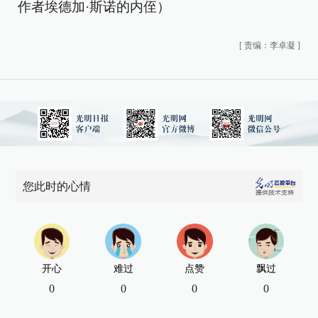
作者埃德加·斯诺的内侄）
[
责编：李卓凝
]
您此时的心情
开心
难过
点赞
飘过
0
0
0
0