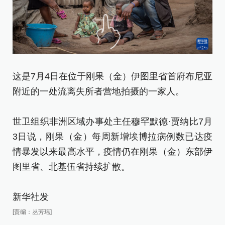
这是7月4日在位于刚果（金）伊图里省首府布尼亚
这
附近的一处流离失所者营地拍摄的一家人。
的
世卫组织非洲区域办事处主任穆罕默德·贾纳比7月
世
3日说，刚果（金）每周新增埃博拉病例数已达疫
3
情暴发以来最高水平，疫情仍在刚果（金）东部伊
情
图里省、北基伍省持续扩散。
图
新华社发
新
[责编：丛芳瑶]
[责