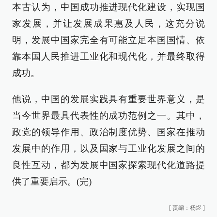
本古认为，中国成功推进现代化建设，实现国
家发展，并让发展成果惠及人民，这充分说
明，发展中国家完全有可能立足本国国情、依
靠本国人民推进工业化和现代化，并最终取得
成功。
他说，中国的发展实践具有重要世界意义，是
当今世界最具代表性的成功范例之一。其中，
政党的领导作用、政治制度优势、国家在推动
发展中的作用，以及国家与工业化发展之间的
良性互动，都为发展中国家探索现代化道路提
供了重要启示。(完)
[
责编：杨煜
]