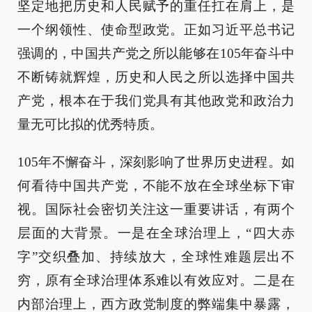
坚定地把历史和人民赋予的重任扛在肩上，是
一个纲领性、使命型政党。正如习近平总书记
强调的，中国共产党之所以能够在105年奋斗中
不断铸就辉煌，历史和人民之所以选择中国共
产党，根本在于我们党具有其他政党和政治力
量无可比拟的优秀特质。
105年不懈奋斗，深刻影响了世界历史进程。如
何看待中国共产党，不能不放在全球坐标下审
视。国际社会密切关注这一重要讲话，有两个
层面的大背景。一是在全球治理上，“四大赤
字”交织叠加、持续放大，全球性难题层出不
穷，原有全球治理体系难以有效应对。二是在
内部治理上，西方政党制度的弊端集中暴露，