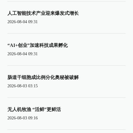
人工智能技术产业迎来爆发式增长
2026-08-04 09:31
“AI+创业”加速科技成果孵化
2026-08-04 09:31
肠道干细胞成比例分化奥秘被破解
2026-08-03 03:15
无人机牧渔 “活鲜”更鲜活
2026-08-03 09:16