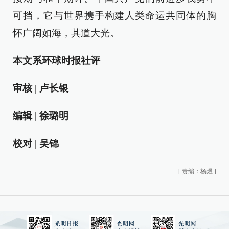
可挡，它与世界携手构建人类命运共同体的胸
怀广阔如海，其道大光。
本文系环球时报社评
审核 | 卢长银
编辑 | 徐璐明
校对 | 吴锦
[
责编：杨煜
]