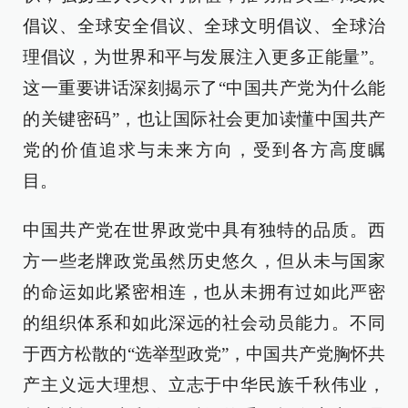
倡议、全球安全倡议、全球文明倡议、全球治
理倡议，为世界和平与发展注入更多正能量”。
这一重要讲话深刻揭示了“中国共产党为什么能
的关键密码”，也让国际社会更加读懂中国共产
党的价值追求与未来方向，受到各方高度瞩
目。
中国共产党在世界政党中具有独特的品质。西
方一些老牌政党虽然历史悠久，但从未与国家
的命运如此紧密相连，也从未拥有过如此严密
的组织体系和如此深远的社会动员能力。不同
于西方松散的“选举型政党”，中国共产党胸怀共
产主义远大理想、立志于中华民族千秋伟业，