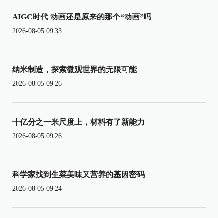
AIGC时代 动画还是原来的那个“动画”吗
2026-08-05 09:33
纳米制造，探索微观世界的无限可能
2026-08-05 09:26
十亿分之一米尺度上，材料有了新能力
2026-08-05 09:26
科学家找到生菜美味又营养的基因密码
2026-08-05 09:24