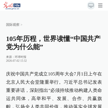
国际观察
>
105年历程，世界读懂“中国共产
党为什么能”
来源：
环球时报
2026-07-02 15:32
庆祝中国共产党成立105周年大会7月1日上午在
北京人民大会堂隆重举行。习近平总书记发表
重要讲话，深刻指出“必须持续推动构建人类命
运共同体，高举和平、发展、合作、共赢旗
帜，弘扬全人类共同价值，推动落实全球发展