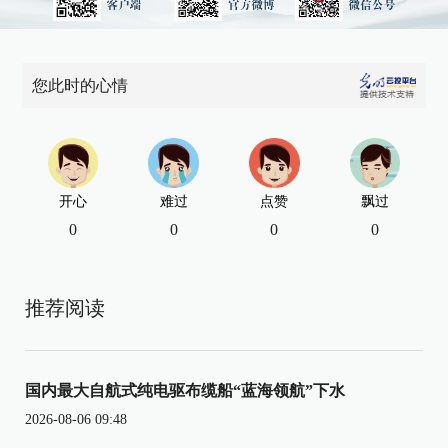
您此时的心情
开心
难过
点赞
飘过
0
0
0
0
推荐阅读
国内最大自航式纯电驱布缆船“蓝海领航”下水
2026-08-06 09:48