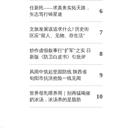
任新民——求真务实拓天路，
6
矢志笃行铸星途
文旅发展该追求什么?
历史街
7
区应"留人、见物、存生活"
炒作虚假叙事行"扩军"之实
日
8
新版《防卫白皮书》引批评
风雨中筑起坚固防线 陕西省
9
旬阳市抗洪抢险一线见闻
世界母乳喂养周｜别再猛喝催
10
奶浓汤，浓汤养的是脂肪