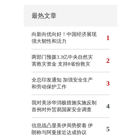
最热文章
向新向优向好！中国经济展现
1
强大韧性和活力
两部门预拨3.3亿中央自然灾
2
害救灾资金 支持8省份救灾
全总印发通知 加强安全生产
3
和劳动保护工作
我对美涉华消极措施实施反制
4
首例对外贸易国家安全调查
信息战凸显美伊局势胶着
伊
5
朗称与阿曼接近达成协议