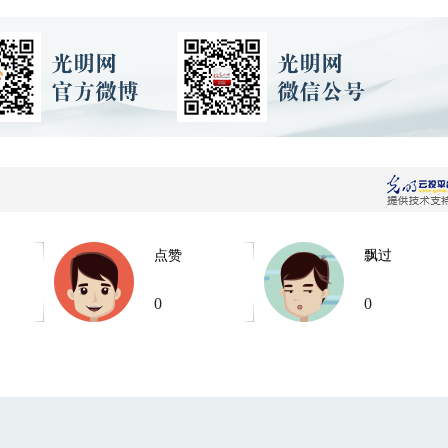
点赞
飘过
0
0