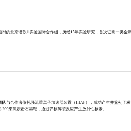
领衔的北京谱仪Ⅲ实验国际合作组，历经15年实验研究，首次证明一类全
团队与合作者依托强流重离子加速器装置（HIAF），成功产生并鉴别了稀
的铋-209束流轰击石墨靶，通过弹核碎裂反应产生放射性核素。