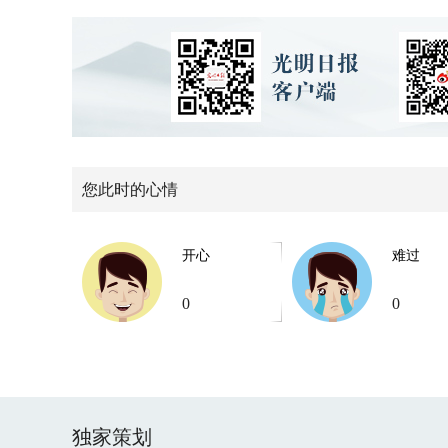
您此时的心情
开心
难过
0
0
独家策划