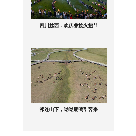
四川越西：欢庆彝族火把节
祁连山下，呦呦鹿鸣引客来