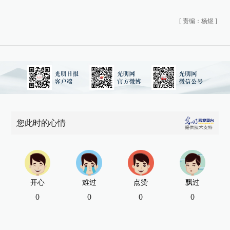
[
责编：杨煜
]
您此时的心情
开心
难过
点赞
飘过
0
0
0
0