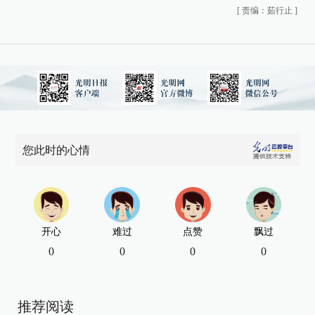
[
责编：茹行止
]
您此时的心情
开心
难过
点赞
飘过
0
0
0
0
推荐阅读