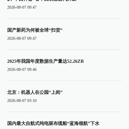
2026-08-07 09:47
国产新药为何被全球“扫货”
2026-08-07 09:47
2025年我国年度数据生产量达52.26ZB
2026-08-07 09:46
北京：机器人在公园“上岗”
2026-08-07 03:10
国内最大自航式纯电驱布缆船“蓝海领航”下水