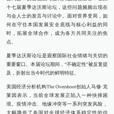
十七届夏季达沃斯论坛，这些问题频频出现在
与会人士的发言与讨论中。面对世界变局，如
何在守住本国发展安全底线与核心利益的同
时，拓展全球合作，成为各方共同关注的焦
点。
夏季达沃斯论坛是观察国际社会情绪与关切的
重要窗口。本届论坛期间，“不确定性”被反复提
及，折射出当今时代的鲜明特征。
美国经济分析机构The Overshoot创始人马修·克
莱因表示，当前全球发展正陷入一种抉择困
境。疫情冲击、地缘冲突等一系列突发风险，
大幅降低了各国对全球经济体系稳定性的信