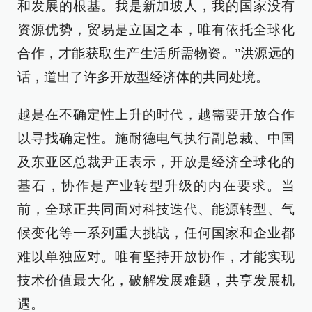
和发展的根基。我是新加坡人，我的国家没有
资源优势，贸易是立国之本，唯有依托全球化
合作，才能获取生产生活所需物资。”洪源远的
话，道出了许多开放型经济体的共同处境。
越是在不确定性上升的时代，越需要开放合作
以寻找确定性。施耐德电气执行副总裁、中国
及东亚区总裁尹正表示，开放是经济全球化的
基石，协作是产业转型升级的内在要求。当
前，全球正共同面对科技迭代、能源转型、气
候变化等一系列重大挑战，任何国家和企业都
难以单独应对。唯有坚持开放协作，才能实现
技术价值最大化，破解发展难题，共享发展机
遇。