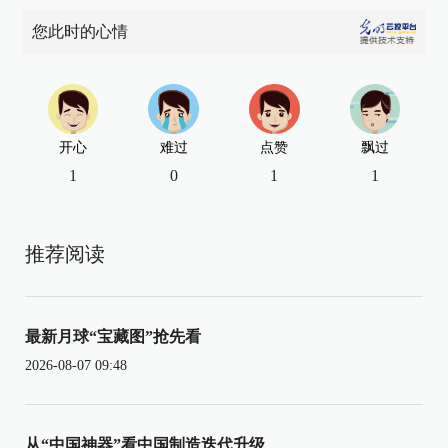
您此时的心情
开心
难过
点赞
飘过
1
0
1
1
推荐阅读
最新月球“宝藏图”抢先看
2026-08-07 09:48
从“中国神器”看中国制造迭代升级