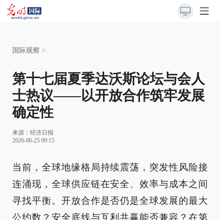
国际观察
>
第十七届夏季达沃斯论坛与会人
士热议——以开放合作筑牢发展
确定性
来源：
经济日报
2026-06-25 09:15
当前，全球地缘格局持续震荡，突发性风险接
连涌现，全球供应链在安全、效率与成本之间
寻找平衡。开放合作是否仍是全球发展的最大
公约数？安全底线与互利共赢能否兼容？在第