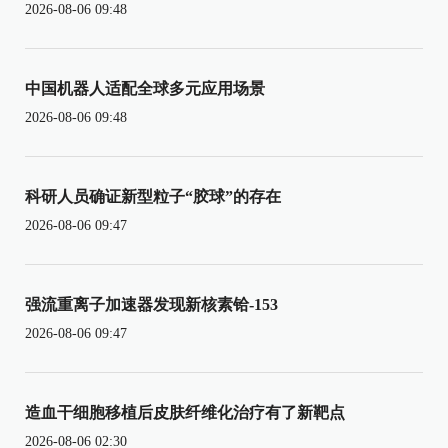
2026-08-06 09:48
中国机器人适配全球多元应用场景
2026-08-06 09:48
科研人员确证新型粒子“胶球”的存在
2026-08-06 09:47
强流重离子加速器发现新核素铪-153
2026-08-06 09:47
造血干细胞移植后皮肤纤维化治疗有了新靶点
2026-08-06 02:30