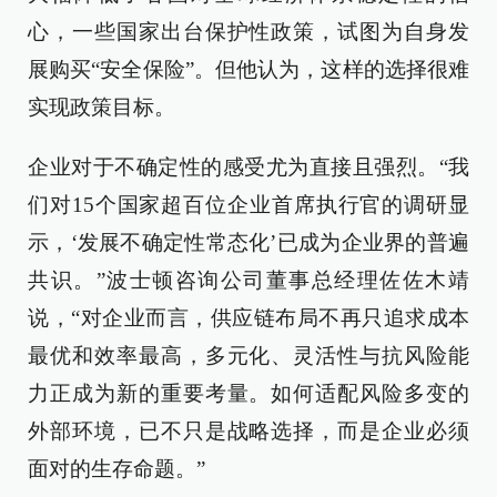
心，一些国家出台保护性政策，试图为自身发
展购买“安全保险”。但他认为，这样的选择很难
实现政策目标。
企业对于不确定性的感受尤为直接且强烈。“我
们对15个国家超百位企业首席执行官的调研显
示，‘发展不确定性常态化’已成为企业界的普遍
共识。”波士顿咨询公司董事总经理佐佐木靖
说，“对企业而言，供应链布局不再只追求成本
最优和效率最高，多元化、灵活性与抗风险能
力正成为新的重要考量。如何适配风险多变的
外部环境，已不只是战略选择，而是企业必须
面对的生存命题。”