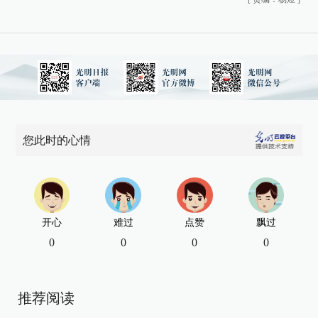
您此时的心情
开心
难过
点赞
飘过
0
0
0
0
推荐阅读