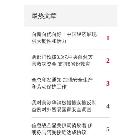
最热文章
向新向优向好！中国经济展现
1
强大韧性和活力
两部门预拨3.3亿中央自然灾
2
害救灾资金 支持8省份救灾
全总印发通知 加强安全生产
3
和劳动保护工作
我对美涉华消极措施实施反制
4
首例对外贸易国家安全调查
信息战凸显美伊局势胶着
伊
5
朗称与阿曼接近达成协议