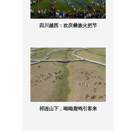
四川越西：欢庆彝族火把节
祁连山下，呦呦鹿鸣引客来