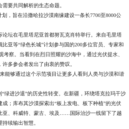
需要共同解析的生态命题。
划，旨在沿撒哈拉沙漠南缘建设一条长7700至8000公
国际论坛在毛里塔尼亚首都努瓦克肖特举行。来自毛里塔
比亚等“绿色长城”计划参与国的200多位官员、专家和
参观考察。当看到在烈日照耀的沙海中，通过光伏提水、
，许多参会者发出了由衷的赞叹。
来能够通过这个示范项目让更多人看到人类与沙漠和谐
“绿进沙退”的历史性转变。在新疆，环绕塔克拉玛干沙
面建成；库布其沙漠探索出“板上发电、板下种植”的光伏
比亚、科威特、蒙古、埃及……国际治沙一线留下了越
理持续输出智慧。