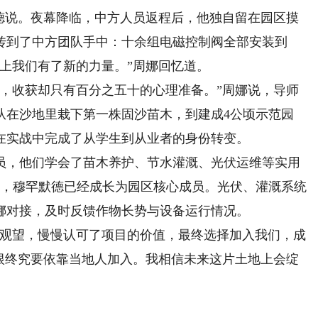
说。夜幕降临，中方人员返程后，他独自留在园区摸
传到了中方团队手中：十余组电磁控制阀全部安装到
上我们有了新的力量。”周娜回忆道。
收获却只有百分之五十的心理准备。”周娜说，导师
从在沙地里栽下第一株固沙苗木，到建成4公顷示范园
在实战中完成了从学生到从业者的身份转变。
，他们学会了苗木养护、节水灌溉、光伏运维等实用
前，穆罕默德已经成长为园区核心成员。光伏、灌溉系统
娜对接，及时反馈作物长势与设备运行情况。
观望，慢慢认可了项目的价值，最终选择加入我们，成
生根终究要依靠当地人加入。我相信未来这片土地上会绽