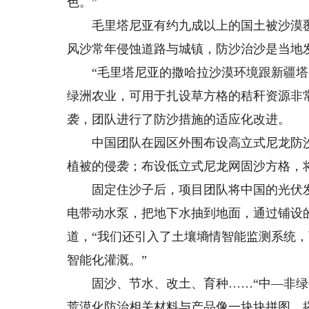
色。”
毛里塔尼亚有约九成以上的国土被沙漠覆
风沙常年侵蚀道路与城镇，防沙治沙是当地
“毛里塔尼亚的撒哈拉沙漠环境跟新疆塔
绿洲农业，可用于扎设草方格的秸秆资源非
袭，团队进行了防沙措施的适应化改进。
中国团队在园区外围布设高立式尼龙防沙
植被的侵袭；布设低立式尼龙网固沙方格，
固定住沙子后，项目团队将中国的光伏发
电带动水泵，把地下水抽到地面，通过铺设
道，“我们还引入了土壤墒情智能监测系统
智能化灌溉。”
固沙、节水、改土、育种……“中—非绿色
荒漠化防治相关材料与产品像一块块拼图，