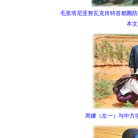
毛里塔尼亚努瓦克肖特首都圈防护
本文图
周娜（左一）与中方项