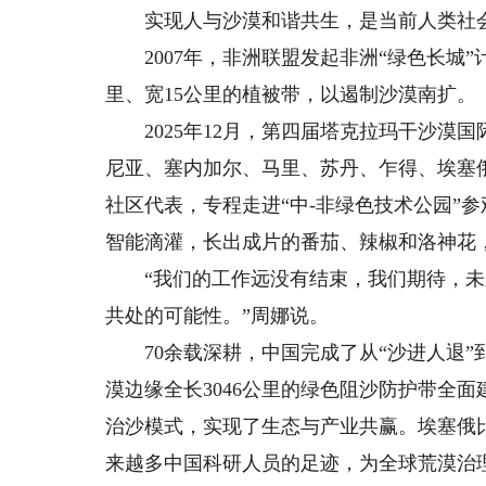
实现人与沙漠和谐共生，是当前人类社会
2007年，非洲联盟发起非洲“绿色长城”计
里、宽15公里的植被带，以遏制沙漠南扩。
2025年12月，第四届塔克拉玛干沙漠
尼亚、塞内加尔、马里、苏丹、乍得、埃塞俄
社区代表，专程走进“中-非绿色技术公园”
智能滴灌，长出成片的番茄、辣椒和洛神花
“我们的工作远没有结束，我们期待，未
共处的可能性。”周娜说。
70余载深耕，中国完成了从“沙进人退”到
漠边缘全长3046公里的绿色阻沙防护带全
治沙模式，实现了生态与产业共赢。埃塞俄
来越多中国科研人员的足迹，为全球荒漠治