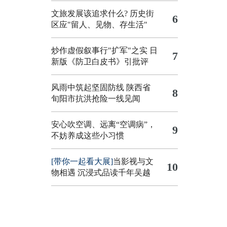
文旅发展该追求什么?
历史街
6
区应"留人、见物、存生活"
炒作虚假叙事行"扩军"之实
日
7
新版《防卫白皮书》引批评
风雨中筑起坚固防线 陕西省
8
旬阳市抗洪抢险一线见闻
安心吹空调、远离“空调病”，
9
不妨养成这些小习惯
[带你一起看大展]
当影视与文
10
物相遇 沉浸式品读千年吴越