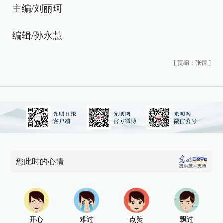
主编/刘丽珂
编辑/孙永慧
[
责编：张倩
]
您此时的心情
开心
难过
点赞
飘过