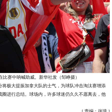
在比赛中呐喊助威。新华社发（邹峥摄）
将极大提振加拿大队的士气，为球队冲击淘汰赛增添
成圈进行总结。球场内，许多球迷仍久久不愿离去，他
[
责编：张璋
]