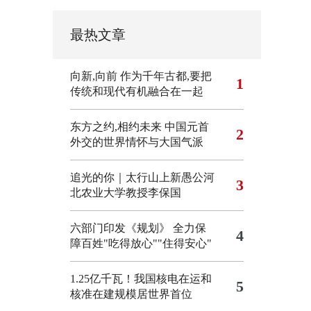
最热文章
向新,向前
作为千年古都,要把
1
传统和现代有机融合在一起
东方之约,相约未来 中国元首
2
外交的世界情怀与大国气派
追光的你｜太行山上新愚公河
3
北农业大学教授李保国
六部门印发《规划》 全力保
4
障百姓"吃得放心""住得安心"
1.25亿千瓦！我国核电在运和
5
核准在建规模居世界首位