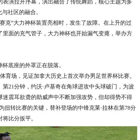
表演拉开序幕，演出融合了传统舞蹈，核心主题为多
化与社区的融合。
克”大力神杯装置亮相时，发生了故障。在上升的过
了里面的充气管子，大力神杯也开始漏气变瘪，举办方
杯底座的外罩正在脱落。
多体育场，见证加拿大历史上首次举办男足世界杯比赛。
21分钟，约沃·卢基奇在角球进攻中头球破门，为波
球迷震耳欲聋的助威声中不断加强攻势，但却得势不得
为扭转比赛的关键，替补登场的中锋克莱·拉林在第78分
射将比分扳平。