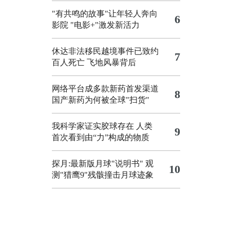
"有共鸣的故事"让年轻人奔向
6
影院
"电影+"激发新活力
休达非法移民越境事件已致约
7
百人死亡
飞地风暴背后
网络平台成多款新药首发渠道
8
国产新药为何被全球"扫货"
我科学家证实胶球存在 人类
9
首次看到由“力”构成的物质
探月:最新版月球"说明书"
观
10
测"猎鹰9"残骸撞击月球迹象