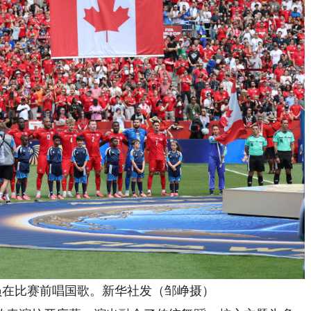
在比赛前唱国歌。新华社发（邹峥摄）