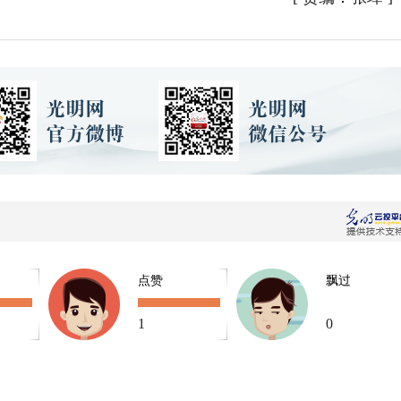
点赞
飘过
1
0