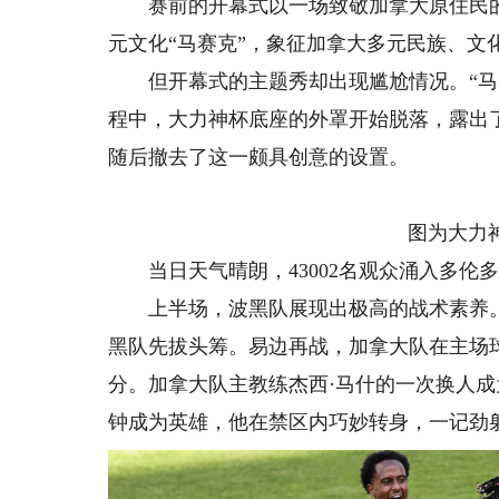
赛前的开幕式以一场致敬加拿大原住民的
元文化“马赛克”，象征加拿大多元民族、文
但开幕式的主题秀却出现尴尬情况。“马赛
程中，大力神杯底座的外罩开始脱落，露出
随后撤去了这一颇具创意的设置。
图为大力神
当日天气晴朗，43002名观众涌入多伦
上半场，波黑队展现出极高的战术素养。第
黑队先拔头筹。易边再战，加拿大队在主场
分。加拿大队主教练杰西·马什的一次换人成
钟成为英雄，他在禁区内巧妙转身，一记劲