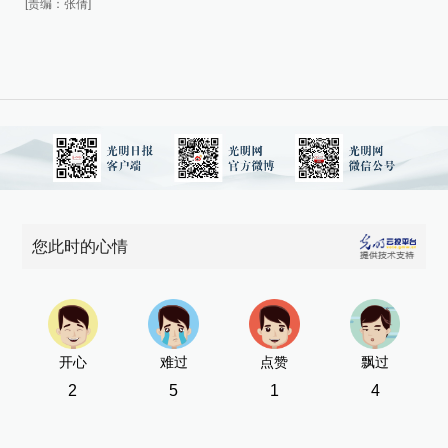
[责编：张倩]
[责
您此时的心情
开心
难过
点赞
飘过
2
5
1
4