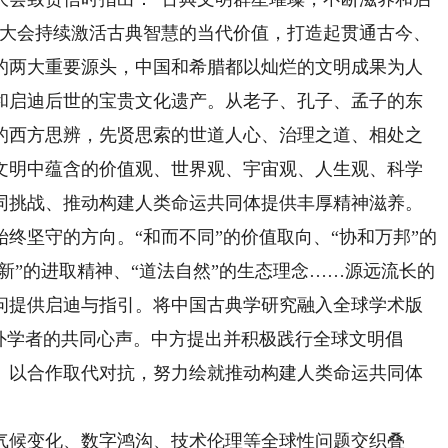
学大会持续激活古典智慧的当代价值，打造起贯通古今、
的两大重要源头，中国和希腊都以灿烂的文明成果为人
和启迪后世的宝贵文化遗产。从老子、孔子、孟子的东
的西方思辨，先贤思索的世道人心、治理之道、相处之
国文明中蕴含的价值观、世界观、宇宙观、人生观、科学
同挑战、推动构建人类命运共同体提供丰厚精神滋养。
坚守的方向。“和而不同”的价值取向、“协和万邦”的
鼎新”的进取精神、“道法自然”的生态理念……源远流长的
问提供启迪与指引。将中国古典学研究融入全球学术版
外学者的共同心声。中方提出并积极践行全球文明倡
、以合作取代对抗，努力绘就推动构建人类命运共同体
候变化、数字鸿沟、技术伦理等全球性问题交织叠