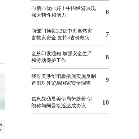
向新向优向好！中国经济展现
6
强大韧性和活力
两部门预拨3.3亿中央自然灾
7
害救灾资金 支持8省份救灾
全总印发通知 加强安全生产
8
和劳动保护工作
我对美涉华消极措施实施反制
9
首例对外贸易国家安全调查
信息战凸显美伊局势胶着
伊
10
朗称与阿曼接近达成协议