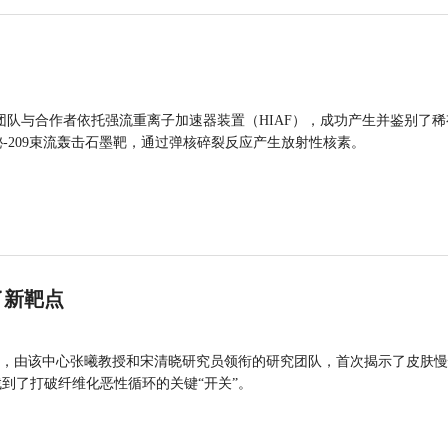
团队与合作者依托强流重离子加速器装置（HIAF），成功产生并鉴别了稀
的铋-209束流轰击石墨靶，通过弹核碎裂反应产生放射性核素。
了新靶点
，由该中心张曦教授和宋清晓研究员领衔的研究团队，首次揭示了皮肤慢
找到了打破纤维化恶性循环的关键“开关”。