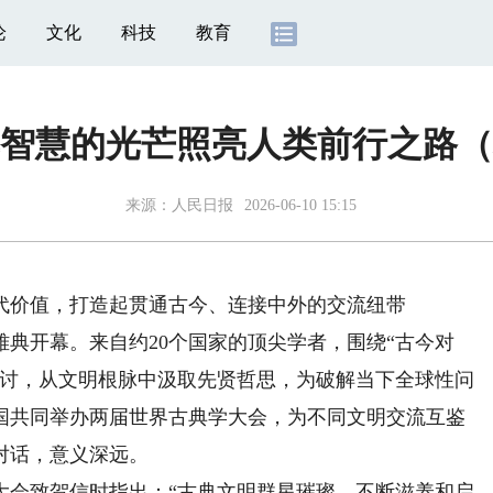
论
文化
科技
教育
智慧的光芒照亮人类前行之路（
来源：
人民日报
2026-06-10 15:15
价值，打造起贯通古今、连接中外的交流纽带
典开幕。来自约20个国家的顶尖学者，围绕“古今对
探讨，从文明根脉中汲取先贤哲思，为破解当下全球性问
国共同举办两届世界古典学大会，为不同文明交流互鉴
对话，意义深远。
大会致贺信时指出：“古典文明群星璀璨，不断滋养和启