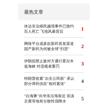
最热文章
休达非法移民越境事件已致约
1
百人死亡
飞地风暴背后
网络平台成多款新药首发渠道
2
国产新药为何被全球"扫货"
伊朗拟禁止敌对方通行霍尔木
3
兹海峡 对违规者重罚
特朗普收紧"出生公民权"
承认
4
部分弹药供应"相对紧张"
"白海豚"向华东沿海靠近 琼滇
5
京冀等地有分散性强降水