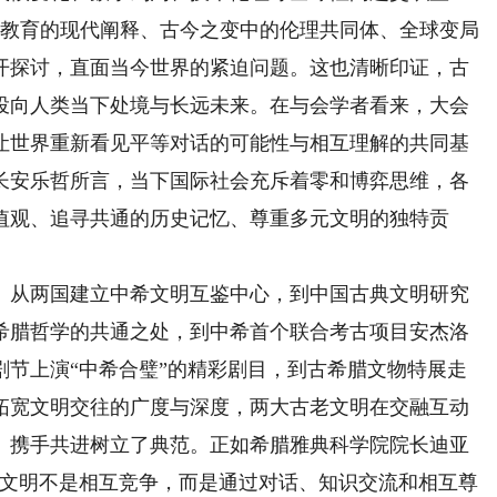
典教育的现代阐释、古今之变中的伦理共同体、全球变局
开探讨，直面当今世界的紧迫问题。这也清晰印证，古
投向人类当下处境与长远未来。在与会学者看来，大会
让世界重新看见平等对话的可能性与相互理解的共同基
长安乐哲所言，当下国际社会充斥着零和博弈思维，各
值观、追寻共通的历史记忆、尊重多元文明的独特贡
从两国建立中希文明互鉴中心，到中国古典文明研究
希腊哲学的共通之处，到中希首个联合考古项目安杰洛
剧节上演“中希合璧”的精彩剧目，到古希腊文物特展走
拓宽文明交往的广度与深度，两大古老文明在交融互动
、携手共进树立了典范。正如希腊雅典科学院院长迪亚
的文明不是相互竞争，而是通过对话、知识交流和相互尊