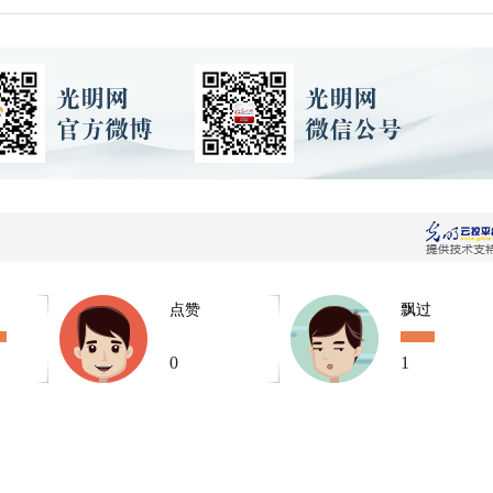
点赞
飘过
0
1