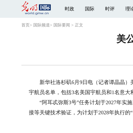
时政
国际
时评
理
首页
>
国际频道
>
国际要闻
>
正文
美
新华社洛杉矶6月9日电（记者谭晶晶）美国
宇航员名单，包括3名美国宇航员和1名意大
“阿耳忒弥斯3号”任务计划于2027年实
接等关键技术验证，为计划于2028年执行的