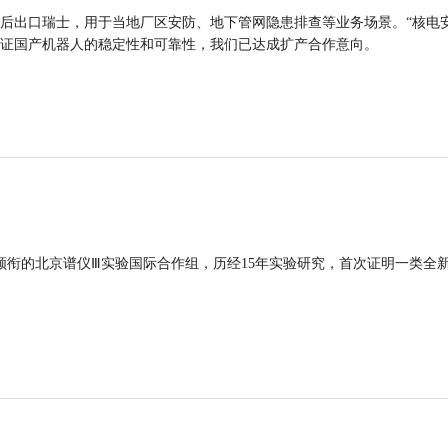
后出口瑞士，用于当地厂区安防、地下管网隐患排查等业务场景。“核电
证国产机器人的稳定性和可靠性，我们已达成扩产合作意向。
领衔的北京谱仪Ⅲ实验国际合作组，历经15年实验研究，首次证明一类全