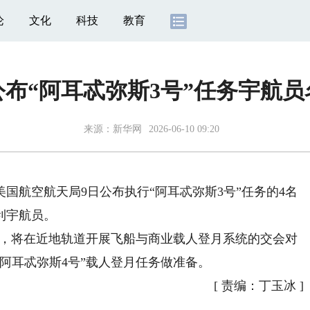
论
文化
科技
教育
公布“阿耳忒弥斯3号”任务宇航员
来源：
新华网
2026-06-10 09:20
航空航天局9日公布执行“阿耳忒弥斯3号”任务的4名
利宇航员。
施，将在近地轨道开展飞船与商业载人登月系统的交会对
“阿耳忒弥斯4号”载人登月任务做准备。
[
责编：丁玉冰
]