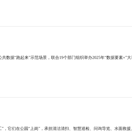
公共数据“跑起来”示范场景，联合19个部门组织举办2025年“数据要素×”大
工”，它们在公园“上岗”，承担清洁清扫、智慧巡检、问询导览、水面救援