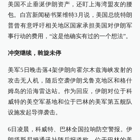
美国不止垂涎伊朗资产，还盯上海湾盟友的腰
包。白宫新闻秘书莱维特3月说，美国总统特朗
普曾有意呼吁相关地区国家承担美国对伊朗军
事行动的费用，“这是他确实有过的一个想法”。
冲突继续，斡旋未停
美军5日晚击落4架伊朗向霍尔木兹海峡发射的
攻击无人机，随后空袭伊朗戈鲁克地区和格什
姆岛的沿海雷达站。作为回应，伊朗对位于科
威特的美空军基地和位于巴林的美军第五舰队
设施发起导弹袭击。
6日凌晨，科威特、巴林全国拉响防空警报。伊
朗塔斯尼姆通讯社随后报道称，位于巴林的美