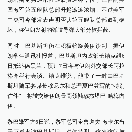
国海军第五舰队总部升起滚滚浓烟。不过美军
中央司令部发表声明否认第五舰队总部遭到破
坏，称伊朗发射的弹道导弹大部分被拦截。
同时，巴基斯坦仍在积极斡旋美伊谈判。据伊
朗学生通讯社报道，巴基斯坦内政部长纳克维6
日抵达德黑兰，预计7日将与伊朗外交部长阿拉
格齐举行会谈。纳克维说，他带了一封由巴基
斯坦陆军参谋长穆尼尔和总理夏巴兹写的“特别
信件”，将转交给伊朗最高领袖穆杰塔巴·哈梅内
伊。
黎巴嫩军方6日说，黎军总司令鲁道夫·海卡尔当
天应邀出访巴基斯坦。媒体猜测，这次访问与