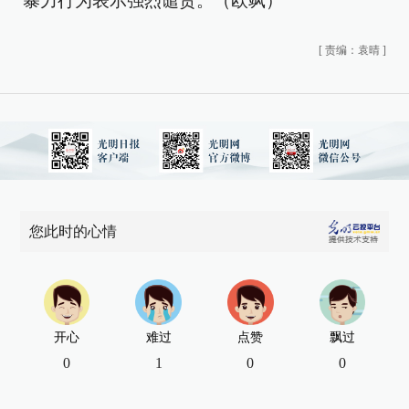
暴力行为表示强烈谴责。（欧飒）
[
责编：袁晴
]
您此时的心情
开心
难过
点赞
飘过
0
1
0
0