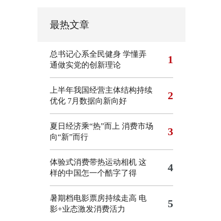
最热文章
总书记心系全民健身
学懂弄
1
通做实党的创新理论
上半年我国经营主体结构持续
2
优化
7月数据向新向好
夏日经济乘“热”而上 消费市场
3
向“新”而行
体验式消费带热运动相机
这
4
样的中国怎一个酷字了得
暑期档电影票房持续走高 电
5
影+业态激发消费活力