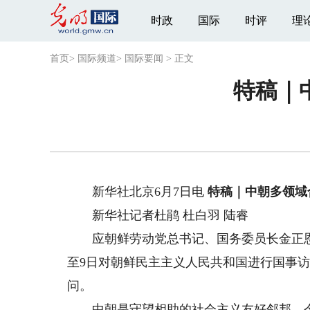
时政
国际
时评
理
首页
>
国际频道
>
国际要闻
>
正文
特稿｜
新华社北京6月7日电
特稿｜中朝多领域
新华社记者杜鹃 杜白羽 陆睿
应朝鲜劳动党总书记、国务委员长金正恩邀
至9日对朝鲜民主主义人民共和国进行国事
问。
中朝是守望相助的社会主义友好邻邦，今年