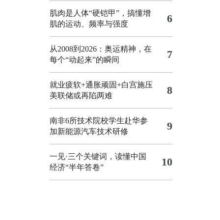
肌肉是人体“硬铠甲”，搞懂增
6
肌的运动、频率与强度
从2008到2026：奥运精神，在
7
每个“动起来”的瞬间
就业疲软+通胀顽固+白宫施压
8
美联储或再陷两难
南非6所技术院校学生赴华参
9
加新能源汽车技术研修
一见·三个关键词，读懂中国
10
经济“半年答卷”