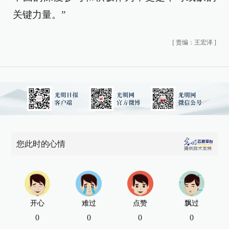
关键力量。”
[
责编：王宏泽
]
您此时的心情
开心
难过
点赞
飘过
0
0
0
0