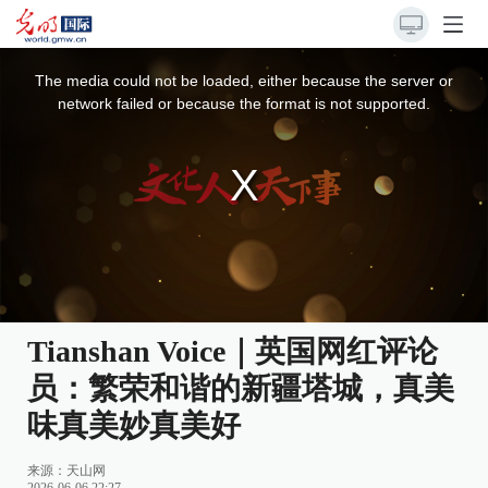
This
is
a
The media could not be loaded, either because the server or
modal
window.
network failed or because the format is not supported.
Tianshan Voice｜英国网红评论
员：繁荣和谐的新疆塔城，真美
味真美妙真美好
来源：
天山网