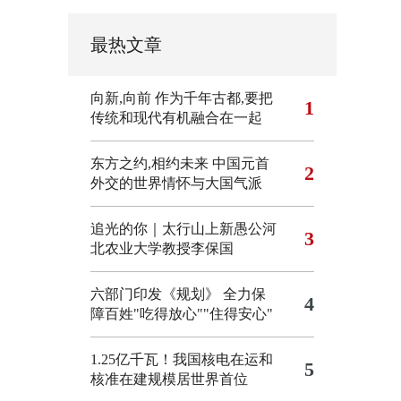
最热文章
向新,向前
作为千年古都,要把
1
传统和现代有机融合在一起
东方之约,相约未来 中国元首
2
外交的世界情怀与大国气派
追光的你｜太行山上新愚公河
3
北农业大学教授李保国
六部门印发《规划》 全力保
4
障百姓"吃得放心""住得安心"
1.25亿千瓦！我国核电在运和
5
核准在建规模居世界首位