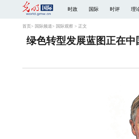
时政
国际
时评
理
首页
>
国际频道
>
国际观察
>
正文
绿色转型发展蓝图正在中