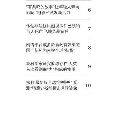
"有共鸣的故事"让年轻人奔向
6
影院
"电影+"激发新活力
休达非法移民越境事件已致约
7
百人死亡
飞地风暴背后
网络平台成多款新药首发渠道
8
国产新药为何被全球"扫货"
我科学家证实胶球存在 人类
9
首次看到由“力”构成的物质
探月:最新版月球"说明书"
观
10
测"猎鹰9"残骸撞击月球迹象