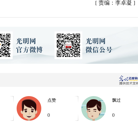
[
责编：李卓凝
]
点赞
飘过
0
0