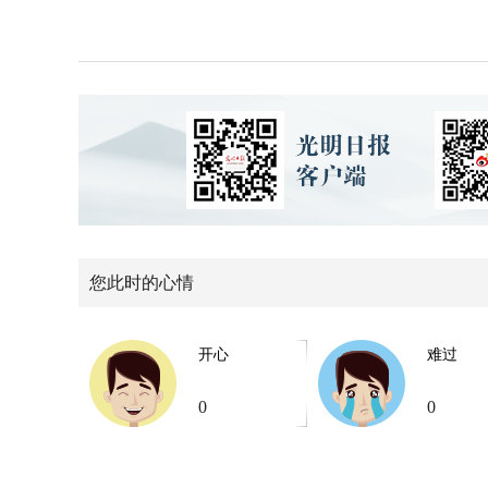
您此时的心情
开心
难过
0
0