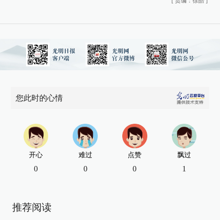
[
责编：徐皓
]
您此时的心情
开心
难过
点赞
飘过
0
0
0
1
推荐阅读