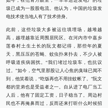
如今，在范青方眼里，一车车运进发电厂的垃
圾已成为一股股电流。他认为，中国的垃圾发
电技术使当地人有了技术傍身。
此前，这些垃圾大多被运往填埋场，越堆越
高，越埋越靠近周围居民区。在河内市中嘉乡
莲春村土生土长的阮文都记得，那些年的夏
天，黑压压的苍蝇、蚊虫扑来扑去，不少人被
呼吸道疾病困扰。“我们堵过垃圾车，也抗议
过。”如今，空气里那股让人心焦的臭味已闻不
到，他笑着说，“吃饭再也不用挂蚊帐了。”阮文
都的堂弟也是受益者之一。自从进了电厂当工
人后，他有了固定工资，日子稳当了。周边村
民也不再掩鼻而过，反而还来打听什么时候招