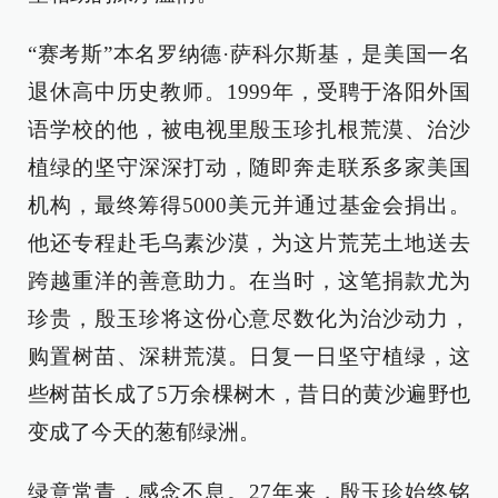
“赛考斯”本名罗纳德·萨科尔斯基，是美国一名
退休高中历史教师。1999年，受聘于洛阳外国
语学校的他，被电视里殷玉珍扎根荒漠、治沙
植绿的坚守深深打动，随即奔走联系多家美国
机构，最终筹得5000美元并通过基金会捐出。
他还专程赴毛乌素沙漠，为这片荒芜土地送去
跨越重洋的善意助力。在当时，这笔捐款尤为
珍贵，殷玉珍将这份心意尽数化为治沙动力，
购置树苗、深耕荒漠。日复一日坚守植绿，这
些树苗长成了5万余棵树木，昔日的黄沙遍野也
变成了今天的葱郁绿洲。
绿意常青，感念不息。27年来，殷玉珍始终铭