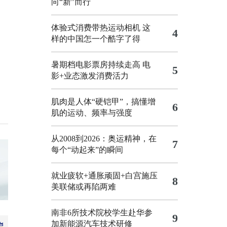
向“新”而行
体验式消费带热运动相机
这
4
样的中国怎一个酷字了得
暑期档电影票房持续走高 电
5
影+业态激发消费活力
肌肉是人体“硬铠甲”，搞懂增
6
肌的运动、频率与强度
从2008到2026：奥运精神，在
7
每个“动起来”的瞬间
就业疲软+通胀顽固+白宫施压
8
美联储或再陷两难
南非6所技术院校学生赴华参
9
加新能源汽车技术研修